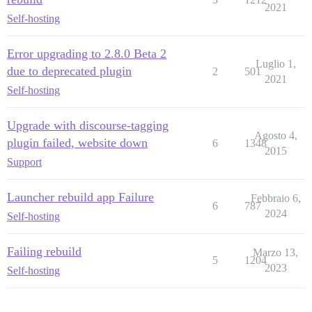
2021
Self-hosting
Error upgrading to 2.8.0 Beta 2
Luglio 1,
due to deprecated plugin
2
501
2021
Self-hosting
Upgrade with discourse-tagging
Agosto 4,
plugin failed, website down
6
1348
2015
Support
Launcher rebuild app Failure
Febbraio 6,
6
787
2024
Self-hosting
Failing rebuild
Marzo 13,
5
1204
2023
Self-hosting