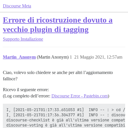
Discourse Meta
Errore di ricostruzione dovuto a
vecchio plugin di tagging
Supporto
Installazione
Martin_Anonym
(Martin Anonym)
1
21 Maggio 2021, 12:57am
Ciao, volevo solo chiedere se anche per altri l’aggiornamento
fallisce?
Ricevo il seguente errore:
(Log completo dell’errore:
Discourse Error - Pastebin.com
)
I, [2021-05-21T01:17:33.651053 #1]  INFO -- : > cd /v
I, [2021-05-21T01:17:36.304377 #1]  INFO -- : discour
discourse-checklist è già all'ultima versione compatib
discourse-voting è già all'ultima versione compatibile