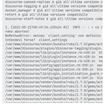
discourse-canned-replies è già all'ultima versione com
discourse-tagging è già all'ultima versione compatibil
docker_manager è già all'ultima versione compatibile

retort è già all'ultima versione compatibile

discourse-staff-notes è già all'ultima versione compat
I, [2021-05-21T00:49:56.625424 #1]  INFO -- : > cd /v
rake aborted!

NoMethodError: metodo `client_setting' non definito p
Intendevi forse?  client_settings

/var/www/discourse/vendor/bundle/ruby/2.7.0/gems/acti
/var/www/discourse/plugins/discourse-tagging/plugin.r
/var/www/discourse/lib/plugin/instance.rb:430:in `blo
/var/www/discourse/lib/plugin/instance.rb:428:in `each
/var/www/discourse/lib/plugin/instance.rb:428:in `not
/var/www/discourse/config/application.rb:350:in `each'
/var/www/discourse/config/application.rb:350:in `bloc
/var/www/discourse/lib/plugin_initialization_guard.rb
/var/www/discourse/config/application.rb:349:in `bloc
/var/www/discourse/vendor/bundle/ruby/2.7.0/gems/acti
/var/www/discourse/vendor/bundle/ruby/2.7.0/gems/acti
/var/www/discourse/vendor/bundle/ruby/2.7.0/gems/acti
/var/www/discourse/vendor/bundle/ruby/2.7.0/gems/acti
/var/www/discourse/vendor/bundle/ruby/2.7.0/gems/acti
/var/www/discourse/vendor/bundle/ruby/2.7.0/gems/acti