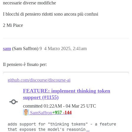
necessarie diverse modifiche
event: content_block_delta

I blocchi di pensiero ridotti sono ancora più confusi
data: {"type":"content_block_delta","index":1,"delta"
2 Mi Piace
event: content_block_delta

data: {"type":"content_block_delta","index":1,"delta"
event: content_block_delta

data: {"type":"content_block_delta","index":1,"delta"
sam
(Sam Saffron)
9
4 Marzo 2025, 2:41am
event: content_block_delta

data: {"type":"content_block_delta","index":1,"delta"
Il pensiero è fissato per:
event: content_block_delta

data: {"type":"content_block_delta","index":1,"delta"
github.com/discourse/discourse-ai
event: content_block_delta

FEATURE: implement thinking token
data: {"type":"content_block_delta","index":1,"delta"
support (#1155)
event: content_block_delta

committed
01:22AM - 04 Mar 25 UTC
data: {"type":"content_block_delta","index":1,"delta"
+957
-144
SamSaffron
event: content_block_delta

adds support for "thinking tokens" - a feature 
data: {"type":"content_block_delta","index":1,"delta"
that exposes the model's reasonin
…