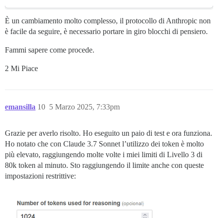
event: content_block_stop

data: {"type":"content_block_stop","index":1}

È un cambiamento molto complesso, il protocollo di Anthropic non
è facile da seguire, è necessario portare in giro blocchi di pensiero.
event: content_block_start

data: {"type":"content_block_start","index":2,"conten
Fammi sapere come procede.
event: content_block_delta

2 Mi Piace
data: {"type":"content_block_delta","index":2,"delta"
event: content_block_delta

data: {"type":"content_block_delta","index":2,"delta"
emansilla
10
5 Marzo 2025, 7:33pm
event: content_block_delta

data: {"type":"content_block_delta","index":2,"delta"
Grazie per averlo risolto. Ho eseguito un paio di test e ora funziona.
event: content_block_delta

Ho notato che con Claude 3.7 Sonnet l’utilizzo dei token è molto
data: {"type":"content_block_delta","index":2,"delta"
più elevato, raggiungendo molte volte i miei limiti di Livello 3 di
80k token al minuto. Sto raggiungendo il limite anche con queste
event: content_block_delta

data: {"type":"content_block_delta","index":2,"delta"
impostazioni restrittive:
event: content_block_delta

data: {"type":"content_block_delta","index":2,"delta"