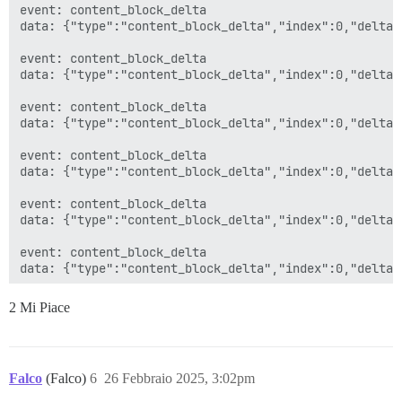
event: content_block_delta

data: {"type":"content_block_delta","index":0,"delta"
Lo sentimos, parece que nuestro sistema ha encontrado
event: content_block_delta

[details='De talles del error']

data: {"type":"content_block_delta","index":0,"delta"
{"type":"error","error":{"type":"invalid_request_erro
[/details]

event: content_block_delta

</input>

data: {"type":"content_block_delta","index":0,"delta"
event: content_block_delta

data: {"type":"content_block_delta","index":0,"delta"
event: content_block_delta

data: {"type":"content_block_delta","index":0,"delta"
event: content_block_delta

data: {"type":"content_block_delta","index":0,"delta"
event: content_block_delta

2 Mi Piace
data: {"type":"content_block_delta","index":0,"delta"
event: content_block_delta

data: {"type":"content_block_delta","index":0,"delta"
Falco
(Falco)
6
26 Febbraio 2025, 3:02pm
event: content_block_delta
