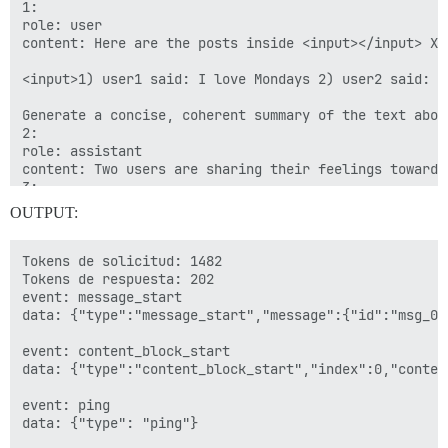
3: noreplies

1:

4: single_user

role: user

required:

content: Here are the posts inside <input></input> XML
2:

name: read

<input>1) user1 said: I love Mondays 2) user2 said: I
description: Will read a topic or a post on this Disco
input_schema:

Generate a concise, coherent summary of the text abov
type: object

2:

properties:

role: assistant

topic_id:

content: Two users are sharing their feelings toward 
type: integer

3:

description: the id of the topic to read

role: user

OUTPUT:
post_numbers:

content: The discussion title is: Revisión de oferta l
type: array

description: the post numbers to read (optional)

Here are the posts, inside <input></input> XML tags:

Tokens de solicitud: 1482

items:

Tokens de respuesta: 202

type: integer

<input>

event: message_start

required:

(1 XXXXX said: XXXXX (2 XXXXXsaid: Para revisar si es
data: {"type":"message_start","message":{"id":"msg_01
0: topic_id

3:

<details>

event: content_block_start

name: tags

<summary>Buscar</summary>

data: {"type":"content_block_start","index":0,"conten
description: Will list the 100 most popular tags on t
<p>Se han encontrado 53 <a href='/search?q=politicas+
input_schema:

</details>

event: ping

type: object

<span></span>

data: {"type": "ping"}

properties:
