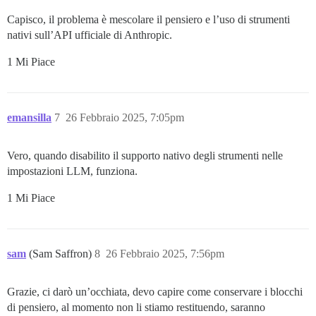
data: {"type":"content_block_delta","index":0,"delta"
Capisco, il problema è mescolare il pensiero e l’uso di strumenti
event: content_block_delta

nativi sull’API ufficiale di Anthropic.
data: {"type":"content_block_delta","index":0,"delta"
1 Mi Piace
event: content_block_delta

data: {"type":"content_block_delta","index":0,"delta"
event: content_block_delta

emansilla
7
26 Febbraio 2025, 7:05pm
data: {"type":"content_block_delta","index":0,"delta"
event: content_block_delta

Vero, quando disabilito il supporto nativo degli strumenti nelle
data: {"type":"content_block_delta","index":0,"delta"
impostazioni LLM, funziona.
event: content_block_delta

1 Mi Piace
data: {"type":"content_block_delta","index":0,"delta"
event: content_block_stop

data: {"type":"content_block_stop","index":0 }

sam
(Sam Saffron)
8
26 Febbraio 2025, 7:56pm
event: content_block_start

data: {"type":"content_block_start","index":1,"conten
Grazie, ci darò un’occhiata, devo capire come conservare i blocchi
event: content_block_delta

di pensiero, al momento non li stiamo restituendo, saranno
data: {"type":"content_block_delta","index":1,"delta"