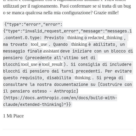
utilizzati per il ragionamento. Puoi confermare se si tratta di un bug
o se manca qualcosa nella mia configurazione? Grazie mille!
{“type”:“error”,“error”:
{“type”:“invalid_request_error”,“message”:“messages.1
.content.0.type: Previsto 
thinking
o
redacted_thinking
, 
ma trovato 
tool_use
. Quando 
thinking
è abilitato, un 
messaggio finale
assistant
deve iniziare con un blocco di 
pensiero (precedente all'ultimo set di 
blocchi
tool_use
e
tool_result
). Si consiglia di includere 
blocchi di pensiero dai turni precedenti. Per evitare 
questo requisito, disabilita 
thinking
. Si prega di 
consultare la nostra documentazione su [Costruire con 
il pensiero esteso - Anthropic]
(https://docs.anthropic.com/en/docs/build-with-
claude/extended-thinking)”}}
1 Mi Piace