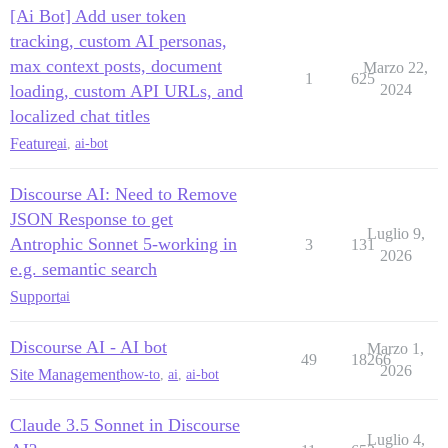
[Ai Bot] Add user token
tracking, custom AI personas,
max context posts, document
Marzo 22,
1
625
loading, custom API URLs, and
2024
localized chat titles
Feature
ai
,
ai-bot
Discourse AI: Need to Remove
JSON Response to get
Luglio 9,
Antrophic Sonnet 5-working in
3
131
2026
e.g. semantic search
Support
ai
Discourse AI - AI bot
Marzo 1,
49
18266
2026
Site Management
how-to
,
ai
,
ai-bot
Claude 3.5 Sonnet in Discourse
Luglio 4,