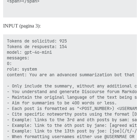
limit:

<span></span>

type: integer

description: limit number of results returned (genera
max_posts:

type: integer

Lo sentimos, parece que nuestro sistema ha encontrado
INPUT (pagina 3):
description: maximum number of posts on the topics (t
tags:

[details='Detalles del error']

type: string

{"type":"error","error":{"type":"invalid_request_erro
Tokens de solicitud: 925

description: list of tags to search for. Use + to joi
[/details]

Tokens de respuesta: 154

category:

model: gpt-4o-mini

type: string

messages:

description: category name to filter to

}}}

0:

before:

role: system

type: string

Reply only with a title that is 7 words or less.

content: You are an advanced summarization bot that g
description: only topics created before a specific dat
system: You are titlebot. Given a conversation, you w
after:

- Only include the summary, without any additional com
type: string

- You will never respond with anything but the suggest
- You understand and generate Discourse forum Markdow
description: only topics created after a specific date
- You will always match the conversation language in 
- Maintain the original language of the text being sum
status:

- Aim for summaries to be 400 words or less.

type: string

- Each post is formatted as "<POST_NUMBER>) <USERNAME>
description: search for topics in a particular state

- Cite specific noteworthy posts using the format [DE
enum:

- Example: links to the 3rd and 6th posts by sam: sam
0: open

- Example: link to the 6th post by jane: [agreed with]
1: closed

- Example: link to the 13th post by joe: [joe](/t/-/14
2: archived

- When formatting usernames either use @USERNMAE OR [