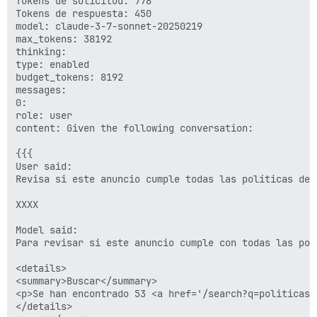
Tokens de solicitud: 778

type: object

Tokens de respuesta: 450

properties:

model: claude-3-7-sonnet-20250219

required:

max_tokens: 38192

1:

thinking:

name: search

type: enabled

description: Will search topics in the current discou
budget_tokens: 8192

input_schema:

messages:

type: object

0:

properties:

role: user

search_query:

content: Given the following conversation:

type: string

description: Specific keywords to search for, space s
{{{

user:

User said:

type: string

Revisa si este anuncio cumple todas las políticas de X
description: Filter search results to this username (
order:

XXXX

type: string

description: search result order

Model said:

enum:

Para revisar si este anuncio cumple con todas las pol
0: latest

1: latest_topic

<details>

2: oldest

<summary>Buscar</summary>

3: views

<p>Se han encontrado 53 <a href='/search?q=politicas+
4: likes

</details>
