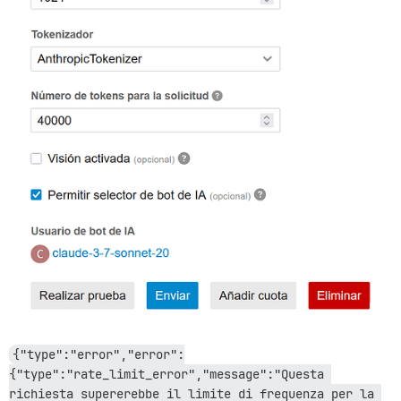
event: content_block_delta

data: {"type":"content_block_delta","index":2,"delta"
event: content_block_delta

data: {"type":"content_block_delta","index":2,"delta"
event: content_block_delta

data: {"type":"content_block_delta","index":2,"delta"
event: content_block_delta

data: {"type":"content_block_delta","index":2,"delta"
event: content_block_delta

data: {"type":"content_block_delta","index":2,"delta"
event: content_block_stop

data: {"type":"content_block_stop","index":2 }

event: message_delta

data: {"type":"message_delta","delta":{"stop_reason":
event: message_stop

{"type":"error","error":
{"type":"rate_limit_error","message":"Questa 
richiesta supererebbe il limite di frequenza per la 