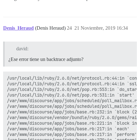
Denis_Heraud
(Denis Heraud)
24
21 Noviembre, 2019 16:34
david:
¿Ese error tiene un backtrace adjunto?
/usr/local/lib/ruby/2.6.0/net/protocol.rb:44:in `conne
/usr/local/lib/ruby/2.6.0/net/protocol.rb:44:in `ssl_s
/usr/local/lib/ruby/2.6.0/net/pop.rb:553:in `do_start'
/usr/local/lib/ruby/2.6.0/net/pop.rb:531:in `start'

/var/www/discourse/app/jobs/scheduled/poll_mailbox.rb:
/var/www/discourse/app/jobs/scheduled/poll_mailbox.rb:
/var/www/discourse/app/jobs/base.rb:232:in `block (2 
/var/www/discourse/vendor/bundle/ruby/2.6.0/gems/rail
/var/www/discourse/app/jobs/base.rb:221:in `block in p
/var/www/discourse/app/jobs/base.rb:217:in `each'

/var/www/discourse/app/jobs/base.rb:217:in `perform'
