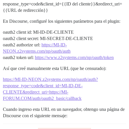
response_type=code&client_id={{ID del cliente}}&redirect_uri=
{{URL de redirección}}
En Discourse, configuré los siguientes parámetros para el plugin:
oauth2 client id: MI-ID-DE-CLIENTE
oauth2 client secret: MI-SECRET-DE-CLIENTE
oauth2 authorize url:
https://MI-ID-
NEON.z2systems.com/np/oauth/auth
oauth2 token url:
https://www.z2systems.com/np/oauth/token
Así que creé manualmente esta URL (que he censurado):
https://MI-ID-NEON.z2systems.com/np/oauth/auth?
response_type=code&client_id=MI-ID-DE-
CLIENTE&redirect_uri=https://MI-
FORUM.COM/auth/oauth2_basic/callback
Cuando ingreso esta URL en un navegador, obtengo una página de
Discourse con el siguiente mensaje: