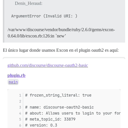
Denis_Heraud:
/var/www/discourse/vendor/bundle/ruby/2.6.0/gems/excon-
0.64.0/lib/excon.rb:126:in `new’
El único lugar donde usamos Excon en el plugin oauth2 es aquí:
github.com/discourse/discourse-oauth2-basic
plugin.rb
main
# frozen_string_literal: true
# name: discourse-oauth2-basic
# about: Allows users to login to your forum 
# meta_topic_id: 33879
# version: 0.3