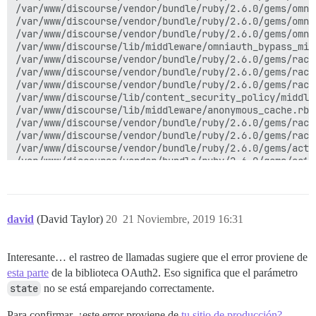
/var/www/discourse/vendor/bundle/ruby/2.6.0/gems/omni
/var/www/discourse/vendor/bundle/ruby/2.6.0/gems/omni
/var/www/discourse/vendor/bundle/ruby/2.6.0/gems/omni
/var/www/discourse/lib/middleware/omniauth_bypass_mid
/var/www/discourse/vendor/bundle/ruby/2.6.0/gems/rack
/var/www/discourse/vendor/bundle/ruby/2.6.0/gems/rack
/var/www/discourse/vendor/bundle/ruby/2.6.0/gems/rack
/var/www/discourse/lib/content_security_policy/middle
/var/www/discourse/lib/middleware/anonymous_cache.rb:2
/var/www/discourse/vendor/bundle/ruby/2.6.0/gems/rack
/var/www/discourse/vendor/bundle/ruby/2.6.0/gems/rack
/var/www/discourse/vendor/bundle/ruby/2.6.0/gems/acti
/var/www/discourse/vendor/bundle/ruby/2.6.0/gems/acti
/var/www/discourse/vendor/bundle/ruby/2.6.0/gems/acti
/var/www/discourse/vendor/bundle/ruby/2.6.0/gems/acti
/var/www/discourse/vendor/bundle/ruby/2.6.0/gems/acti
/var/www/discourse/vendor/bundle/ruby/2.6.0/gems/acti
david
(David Taylor)
20
21 Noviembre, 2019 16:31
/var/www/discourse/vendor/bundle/ruby/2.6.0/gems/logs
/var/www/discourse/vendor/bundle/ruby/2.6.0/gems/rail
/var/www/discourse/vendor/bundle/ruby/2.6.0/gems/rail
Interesante… el rastreo de llamadas sugiere que el error proviene de
/var/www/discourse/config/initializers/100-quiet_logge
esta parte
de la biblioteca OAuth2. Eso significa que el parámetro
/var/www/discourse/config/initializers/100-silence_lo
/var/www/discourse/vendor/bundle/ruby/2.6.0/gems/acti
state
no se está emparejando correctamente.
/var/www/discourse/vendor/bundle/ruby/2.6.0/gems/acti
/var/www/discourse/lib/middleware/enforce_hostname.rb:
Para confirmar, ¿este error proviene de
tu sitio de producción?