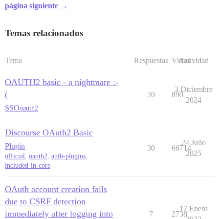
página siguiente →
Temas relacionados
Tema
Respuestas
Vistas
Actividad
OAUTH2 basic - a nightmare :-
3 Diciembre
(
20
890
2024
SSO
oauth2
Discourse OAuth2 Basic
24 Julio
Plugin
30
66714
2025
official
,
oauth2
,
auth-plugins
,
included-in-core
OAuth account creation fails
due to CSRF detection
17 Enero
immediately after logging into
7
2738