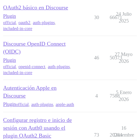
OAuth2 básico en Discourse
24 Julio
Plugin
30
66671
2025
official
,
oauth2
,
auth-plugins
,
included-in-core
Discourse OpenID Connect
(OIDC)
27 Mayo
46
50373
Plugin
2026
official
,
openid-connect
,
auth-plugins
,
included-in-core
Autenticación Apple en
5 Enero
Discourse
4
7588
2026
Plugin
official
,
auth-plugins
,
apple-auth
Configurar registro e inicio de
sesión con Auth0 usando el
16
73
20284
Diciembre
plugin OAuth2 Basic