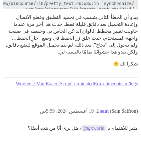
يبدو أن الخطأ الثاني يتسبب في تجميد التطبيق وقطع الاتصال
وإعادة التحميل بعد دقائق قليلة فقط. حدث هذا آخر مرة عندما
حاولت تغيير مخطط الألوان الداكن الخاص بي وحفظه في صفحة
واجهة المستخدم، حيث علق زر الحفظ في وضع “جارٍ الحفظ…”
ولم يتحول إلى “نجاح”. بعد ذلك، لم يتم تحميل الموقع لبضع دقائق،
ولكن يبدو هذا عشوائيًا تمامًا بالنسبة لي.
شكرا لك
Workers / MiniRacer::ScriptTerminatedError timeouts in /logs
(Sam Saffron)
sam
2
19 أغسطس 2024، 5:59ص
/var/www/discourse/vendor/bundle/ruby/3.3.0/bin/unicorn:25:in `<main>'

مثير للاهتمام يا
، هل نرى أيًا من هذه أيضًا؟
@tgxworld