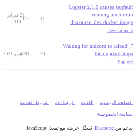
Logster 2.1.0 causes segfault
running unicorn in
21 فبراير
1177
11
2019
discourse_dev docker image
Development
"Waiting for unicorn to reload",
then update stops
30
20 يونيو 2021
4767
Support
الصفحة الرئيسية
الفئات
الإرشادات
شروط الخدمة
سياسة الخصوصية
بدعم من
Discourse
، يُفضَّل عرضه مع تفعيل JavaScript