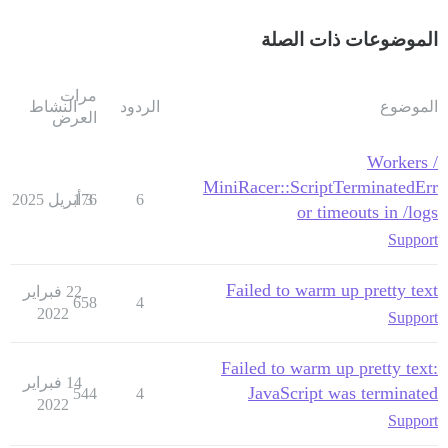
الموضوعات ذات الصلة
مرات
الموضوع
الردود
النشاط
العرض
Workers /
MiniRacer::ScriptTerminatedErr
6
3 أبريل 2025
176
or timeouts in /logs
Support
Failed to warm up pretty text
22 فبراير
658
4
2022
Support
Failed to warm up pretty text:
14 فبراير
JavaScript was terminated
544
4
2022
Support