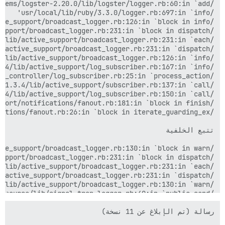
/var/www/discourse/lib/signal_trap_logger.rb:37:in `block in ensure_logging_thread_running'
