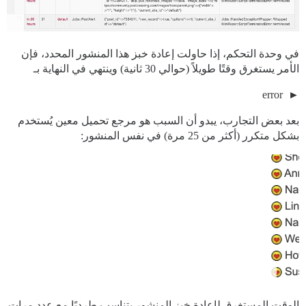
في وحدة التحكم، إذا حاولت إعادة خبز هذا المنشور المحدد، فإن
الأمر يستغرق وقتًا طويلاً (حوالي 30 ثانية) وينتهي في النهاية بـ
error
بعد بعض التجارب، يبدو أن السبب هو مرجع تحميل معين يُستخدم
بشكل متكرر (أكثر من 25 مرة) في نفس المنشور:
الوقت المستغرق لإعادة خبز المنشور يتناسب طرديًا مع عدد مرات