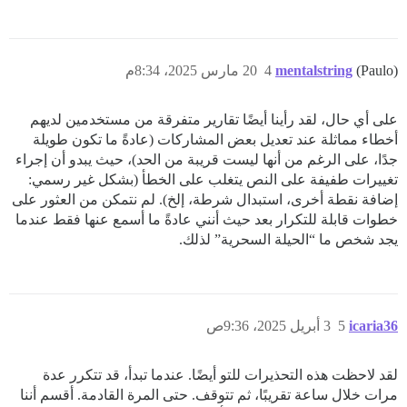
(Paulo)
mentalstring
4
20 مارس 2025، 8:34م
على أي حال، لقد رأينا أيضًا تقارير متفرقة من مستخدمين لديهم
أخطاء مماثلة عند تعديل بعض المشاركات (عادةً ما تكون طويلة
جدًا، على الرغم من أنها ليست قريبة من الحد)، حيث يبدو أن إجراء
تغييرات طفيفة على النص يتغلب على الخطأ (بشكل غير رسمي:
إضافة نقطة أخرى، استبدال شرطة، إلخ). لم نتمكن من العثور على
خطوات قابلة للتكرار بعد حيث أنني عادةً ما أسمع عنها فقط عندما
يجد شخص ما “الحيلة السحرية” لذلك.
icaria36
5
3 أبريل 2025، 9:36ص
لقد لاحظت هذه التحذيرات للتو أيضًا. عندما تبدأ، قد تتكرر عدة
مرات خلال ساعة تقريبًا، ثم تتوقف. حتى المرة القادمة. أقسم أننا