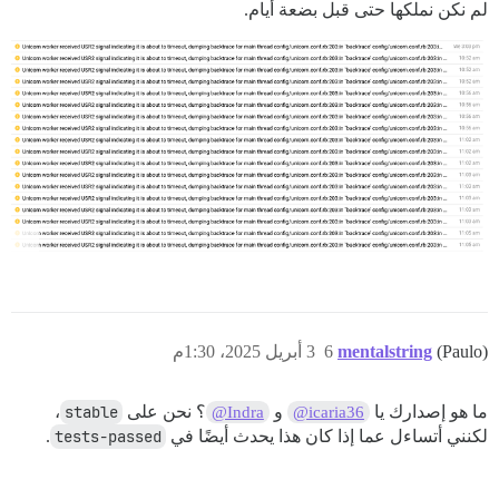
لم نكن نملكها حتى قبل بضعة أيام.
(Paulo)
mentalstring
6
3 أبريل 2025، 1:30م
ما هو إصدارك يا
و
؟ نحن على
stable
،
@Indra
@icaria36
لكنني أتساءل عما إذا كان هذا يحدث أيضًا في
tests-passed
.