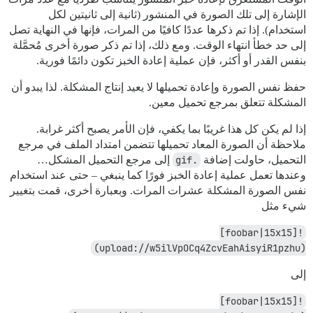
الإشارة إلى تلك الصورة في المنشور (ثانية إلى ثانيتين لكل
استخدام). إذا تم ذكرها عددًا كافيًا من المرات، فإنها في النهاية تصل
إلى حد خطأ انتهاء الوقت. ومع ذلك، إذا تم ذكر صورة أخرى مُحمَّلة
بنفس القدر أو أكثر، فإن عملية إعادة الخبز تكون دائمًا فورية.
حفظ نفس الصورة وإعادة تحميلها لا يعيد إنتاج المشكلة. لذا يبدو أن
المشكلة تتعلق بمرجع تحميل معين.
إذا لم يكن كل هذا غريبًا بما يكفي، فإن الأمر يصبح أكثر غرابة.
ملاحظة أن الصورة المعاد تحميلها تتضمن امتداد الملف في مرجع
التحميل، حاولت إضافة
.gif
إلى مرجع التحميل المشكل…
وعندها تعمل عملية إعادة الخبز فورًا كما ينبغي – حتى عند استخدام
نفس الصورة المشكلة عشرات المرات. وبعبارة أخرى، قمت بتغيير
شيء مثل
![foobar|15x15]
(upload://w5ilVpOCq4ZcvEahAisyiR1pzhu)
إلى
![foobar|15x15]