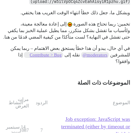
(upload://w5ilVpOCq4ZcvEahAisyiR1pzhu.gif)
وبشكل ما، جعل ذلك خطأ انتهاء الوقت الغريب هذا يختفي.
تخمين: ربما تحتاج هذه الصورة
إلى إعادة معالجة معينة،
ولأسباب ما تفشل بشكل متكرر، مما يطيل عملية الخبز بما يكفي
حتى تفشل في النهاية؟ لست متأكدًا من كيفية المضي قدمًا من هنا.
في أي حال، يبدو أن هذا خطأ يستحق بعض الاهتمام – ربما يمكن
للمشرفين
نقله إلى
إذا
Contribute > Bug
@moderators
وافقوا؟
الموضوعات ذات الصلة
مرات
الموضوع
الردود
النشاط
العرض
Job exception: JavaScript was
terminated (either by timeout or
14 سبتمبر
1087
7