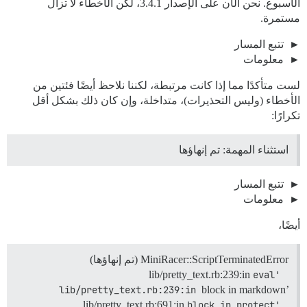
الأسبوع. نحن الآن على الإصدار 3.4.1، لكن الأخطاء لا تزال
مستمرة.
تتبع المسار
معلومات
لست متأكدًا مما إذا كانت مرتبطة، لكننا نلاحظ أيضًا فئتين من
الأخطاء (وليس التحذيرات)، متداخلة، وإن كان ذلك بشكل أقل
تكرارًا:
استثناء المهمة: تم إنهاؤها
تتبع المسار
معلومات
أيضًا،
MiniRacer::ScriptTerminatedError (تم إنهاؤها)
lib/pretty_text.rb:239:in
eval' 
lib/pretty_text.rb:239:in 
block in markdown’
lib/pretty_text.rb:691:in
block in protect' 