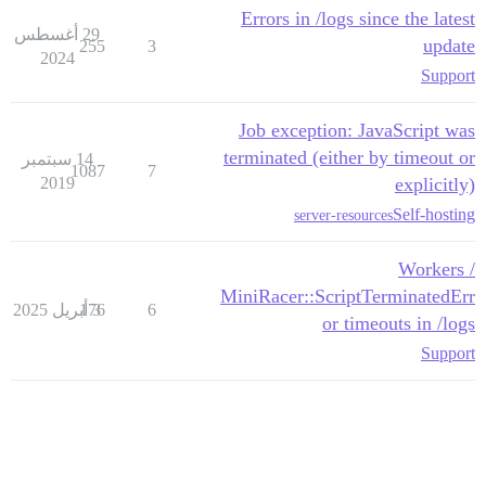
Errors in /logs since the latest
29 أغسطس
update
255
3
2024
Support
Job exception: JavaScript was
terminated (either by timeout or
14 سبتمبر
1087
7
2019
explicitly)
Self-hosting
server-resources
Workers /
MiniRacer::ScriptTerminatedErr
6
3 أبريل 2025
176
or timeouts in /logs
Support