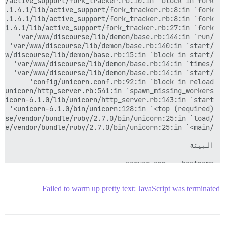
Failed to warm up pretty text: JavaScript was terminated
time	Fr 3:00 pm
