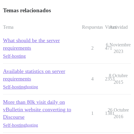
Temas relacionados
Tema
Respuestas
Vistas
Actividad
What should be the server
6 Noviembre
requirements
2
471
2023
Self-hosting
Available statistics on server
8 Octubre
requirements
4
2353
2015
Self-hosting
hosting
More than 80k visit daily on
vBulletin website converting to
26 Octubre
1
1381
Discourse
2016
Self-hosting
hosting