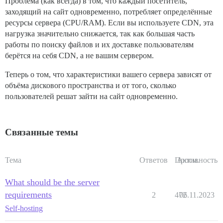
Проблема (как всегда) в том, что каждый посетитель,
заходящий на сайт одновременно, потребляет определённые
ресурсы сервера (CPU/RAM). Если вы используете CDN, эта
нагрузка значительно снижается, так как большая часть
работы по поиску файлов и их доставке пользователям
берётся на себя CDN, а не вашим сервером.
Теперь о том, что характеристики вашего сервера зависят от
объёма дискового пространства и от того, сколько
пользователей решат зайти на сайт одновременно.
Связанные темы
Тема
Ответов
Просм.
Активность
What should be the server
requirements
2
472
06.11.2023
Self-hosting