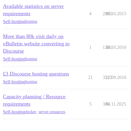
Available statistics on server
requirements
4
2355
08.10.2015
Self-hosting
hosting
More than 80k visit daily on
vBulletin website converting to
1
1381
26.10.2016
Discourse
Self-hosting
hosting
£3 Discourse hosting questions
21
3525
21.09.2016
Self-hosting
hosting
Capacity planning / Resource
requirements
5
339
04.11.2025
Self-hosting
docker
,
server-resources