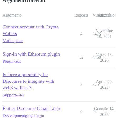
Argomenti correlati
Argomento
Risposte
Visualizzazioni
Attività
Connect account with Crypto
Novembre
Wallets
4
2423
19, 2021
Marketplace
Sign-In with Ethereum plugin
Marzo 13,
52
4458
2026
Plugin
web3
Is there a possibility for
Discourse to integrate with
Aprile 20,
2
875
web3 wallets？
2023
Support
web3
Flutter Discourse Gmail Login
Gennaio 14,
0
54
2025
Development
google-login