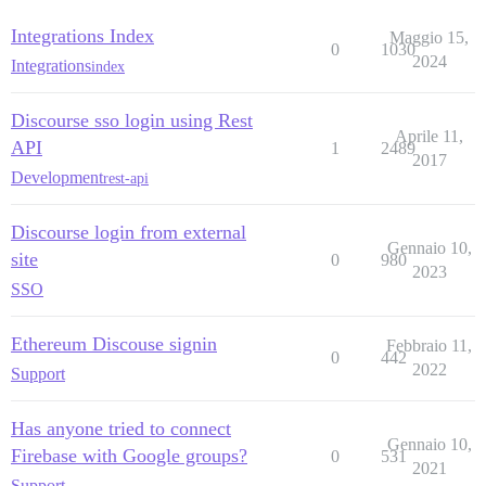
Integrations Index
Maggio 15,
0
1030
2024
Integrations
index
Discourse sso login using Rest
Aprile 11,
API
1
2489
2017
Development
rest-api
Discourse login from external
Gennaio 10,
site
0
980
2023
SSO
Ethereum Discouse signin
Febbraio 11,
0
442
2022
Support
Has anyone tried to connect
Gennaio 10,
Firebase with Google groups?
0
531
2021
Support