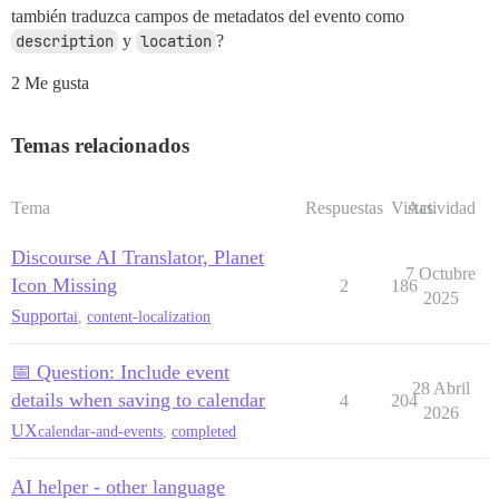
también traduzca campos de metadatos del evento como
description
y
location
?
2 Me gusta
Temas relacionados
Tema
Respuestas
Vistas
Actividad
Discourse AI Translator, Planet
7 Octubre
Icon Missing
2
186
2025
Support
ai
,
content-localization
📅 Question: Include event
28 Abril
details when saving to calendar
4
204
2026
UX
calendar-and-events
,
completed
AI helper - other language