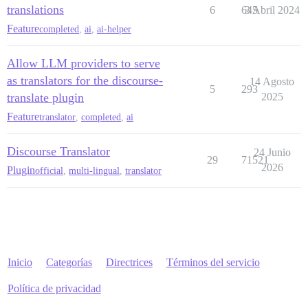
translations
6
645
3 Abril 2024
Feature
completed
,
ai
,
ai-helper
Allow LLM providers to serve
as translators for the discourse-
14 Agosto
5
293
translate plugin
2025
Feature
translator
,
completed
,
ai
Discourse Translator
24 Junio
29
71521
2026
Plugin
official
,
multi-lingual
,
translator
Inicio
Categorías
Directrices
Términos del servicio
Política de privacidad