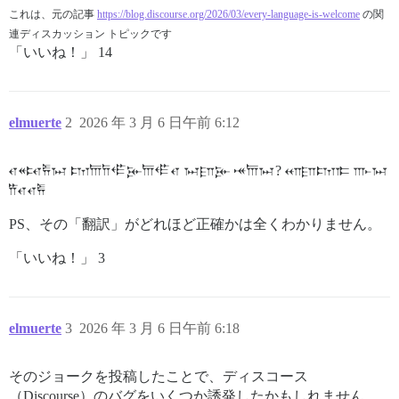
これは、元の記事
https://blog.discourse.org/2026/03/every-language-is-welcome
の関
連ディスカッション トピックです
「いいね！」 14
elmuerte
2
2026 年 3 月 6 日午前 6:12
𐎤𐎵𐎤𐎱𐏀 𐎫𐎠𐎭𐎦𐎸𐎠𐎦𐎤 𐏀𐎮𐎸 𐎽𐎠𐏀? 𐎧𐎮𐎫𐎣 𐎬𐏀
𐎡𐎤𐎤𐎱
PS、その「翻訳」がどれほど正確かは全くわかりません。
「いいね！」 3
elmuerte
3
2026 年 3 月 6 日午前 6:18
そのジョークを投稿したことで、ディスコース
（Discourse）のバグをいくつか誘発したかもしれません。