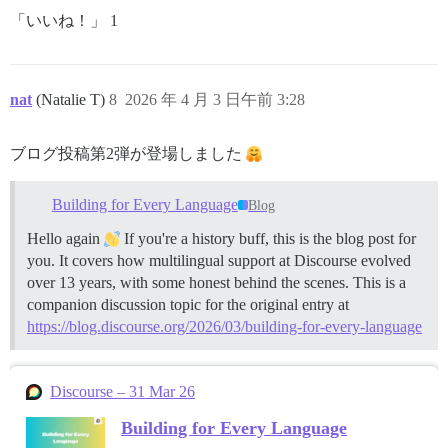
「いいね！」 1
nat
(Natalie T)
8
2026 年 4 月 3 日午前 3:28
ブログ投稿第2弾が登場しました
Building for Every Language
Blog
Hello again
If you're a history buff, this is the blog post for
you. It covers how multilingual support at Discourse evolved
over 13 years, with some honest behind the scenes. This is a
companion discussion topic for the original entry at
https://blog.discourse.org/2026/03/building-for-every-language
Discourse – 31 Mar 26
Building for Every Language