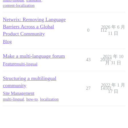
multi-lingual
,
translator
,
content-localization
Netwrix: Removing Language
Barriers Across a Global
2026 年 6 月
0
112
Product Community
11 日
Blog
Make a multi-language forum
2021 年 10
43
20197
月 31 日
Feature
multi-lingual
Structuring a multilingual
community
2022 年 1 月
27
14101
17 日
Site Management
multi-lingual
,
how-to
,
localization