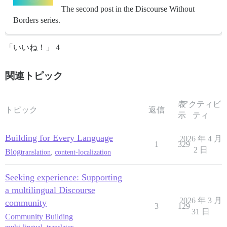
The second post in the Discourse Without
Borders series.
「いいね！」 4
関連トピック
表
アクティビ
トピック
返信
示
ティ
Building for Every Language
2026 年 4 月
1
329
2 日
Blog
translation
,
content-localization
Seeking experience: Supporting
a multilingual Discourse
2026 年 3 月
community
3
129
31 日
Community Building