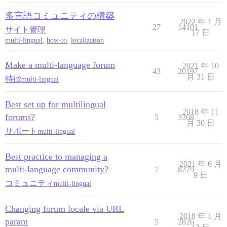
多言語コミュニティの構築
2022 年 1 月
27
14101
サイト管理
17 日
multi-lingual
,
how-to
,
localization
Make a multi-language forum
2021 年 10
43
20197
月 31 日
特徴
multi-lingual
Best set up for multilingual
2018 年 11
forums?
5
3368
月 30 日
サポート
multi-lingual
Best practice to managing a
2021 年 6 月
multi-language community?
7
8279
9 日
コミュニティ
multi-lingual
Changing forum locale via URL
2018 年 1 月
param
5
2826