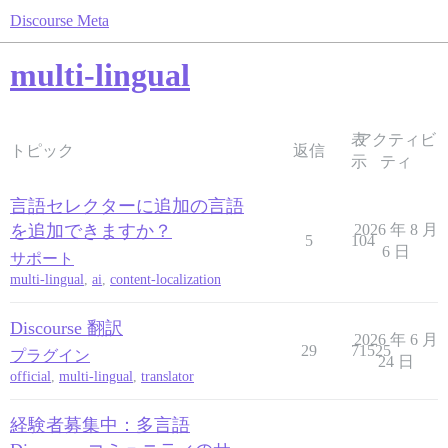
Discourse Meta
multi-lingual
表
アクティビ
トピック
返信
示
ティ
言語セレクターに追加の言語
を追加できますか？
2026 年 8 月
5
104
6 日
サポート
multi-lingual
,
ai
,
content-localization
Discourse 翻訳
2026 年 6 月
29
71525
プラグイン
24 日
official
,
multi-lingual
,
translator
経験者募集中：多言語