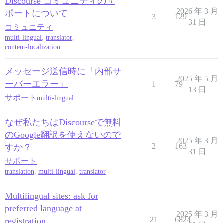
Discourse コミュニティのサ
2026 年 3 月
ポートについて
3
129
31 日
コミュニティ
multi-lingual
,
translator
,
content-localization
メッセージ送信時に「内部サ
2025 年 5 月
ーバーエラー」
1
79
13 日
サポート
multi-lingual
なぜ私たちはDiscourseで無料
のGoogle翻訳を使えないので
2025 年 3 月
2
163
すか？
31 日
サポート
translation
,
multi-lingual
,
translator
Multilingual sites: ask for
preferred language at
2025 年 3 月
21
6824
registration