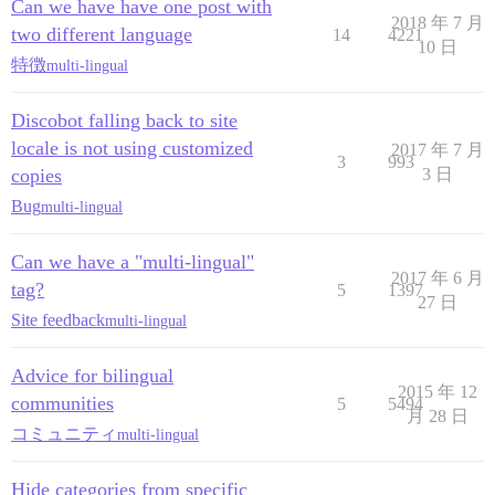
Can we have have one post with
2018 年 7 月
two different language
14
4221
10 日
特徴
multi-lingual
Discobot falling back to site
locale is not using customized
2017 年 7 月
3
993
copies
3 日
Bug
multi-lingual
Can we have a "multi-lingual"
2017 年 6 月
tag?
5
1397
27 日
Site feedback
multi-lingual
Advice for bilingual
2015 年 12
communities
5
5494
月 28 日
コミュニティ
multi-lingual
Hide categories from specific