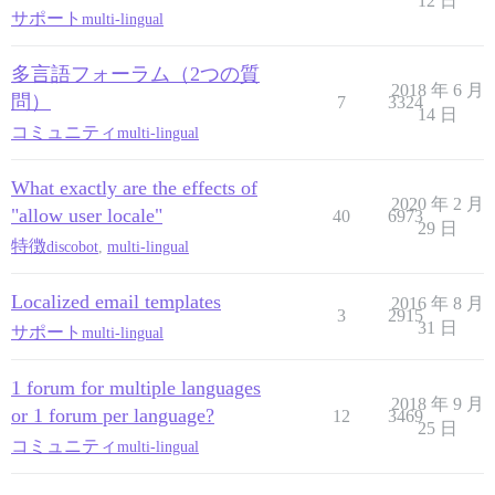
12 日
サポート
multi-lingual
多言語フォーラム（2つの質
2018 年 6 月
問）
7
3324
14 日
コミュニティ
multi-lingual
What exactly are the effects of
2020 年 2 月
"allow user locale"
40
6973
29 日
特徴
discobot
,
multi-lingual
Localized email templates
2016 年 8 月
3
2915
31 日
サポート
multi-lingual
1 forum for multiple languages
2018 年 9 月
or 1 forum per language?
12
3469
25 日
コミュニティ
multi-lingual