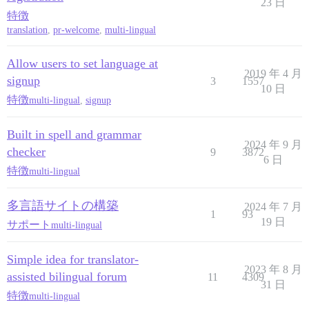
23 日
特徴
translation
,
pr-welcome
,
multi-lingual
Allow users to set language at
2019 年 4 月
signup
3
1557
10 日
特徴
multi-lingual
,
signup
Built in spell and grammar
2024 年 9 月
checker
9
3872
6 日
特徴
multi-lingual
多言語サイトの構築
2024 年 7 月
1
93
19 日
サポート
multi-lingual
Simple idea for translator-
2023 年 8 月
assisted bilingual forum
11
4309
31 日
特徴
multi-lingual