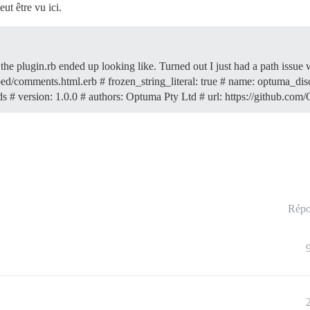
ut être vu ici.
the plugin.rb ended up looking like. Turned out I just had a path issue w
bed/comments.html.erb # frozen_string_literal: true # name: optuma_d
eds # version: 1.0.0 # authors: Optuma Pty Ltd # url: https://github
Répo