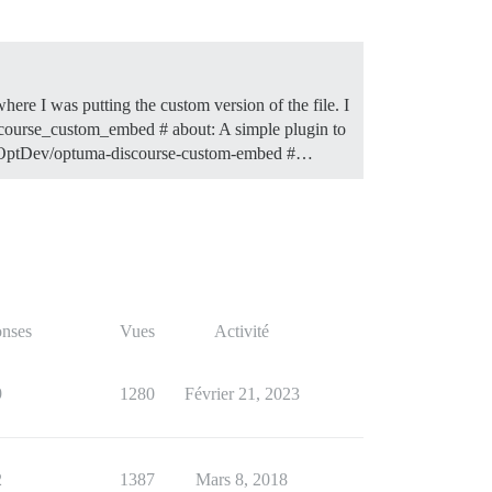
here I was putting the custom version of the file. I
iscourse_custom_embed # about: A simple plugin to
.com/OptDev/optuma-discourse-custom-embed #…
nses
Vues
Activité
9
1280
Février 21, 2023
2
1387
Mars 8, 2018