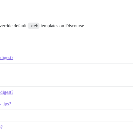
verride default
.erb
templates on Discourse.
 digest?
 digest?
 tips?
s?