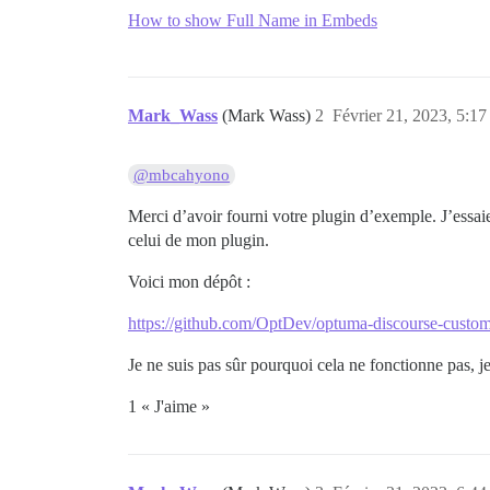
How to show Full Name in Embeds
Mark_Wass
(Mark Wass)
2
Février 21, 2023, 5:17
@mbcahyono
Merci d’avoir fourni votre plugin d’exemple. J’essai
celui de mon plugin.
Voici mon dépôt :
https://github.com/OptDev/optuma-discourse-cust
Je ne suis pas sûr pourquoi cela ne fonctionne pas, j
1 « J'aime »