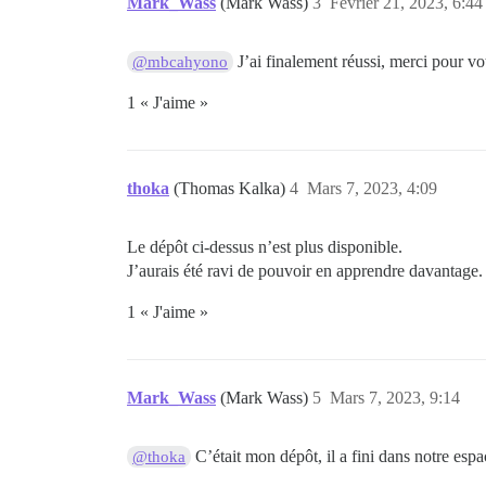
Mark_Wass
(Mark Wass)
3
Février 21, 2023, 6:44
J’ai finalement réussi, merci pour vo
@mbcahyono
1 « J'aime »
thoka
(Thomas Kalka)
4
Mars 7, 2023, 4:09
Le dépôt ci-dessus n’est plus disponible.
J’aurais été ravi de pouvoir en apprendre davantage.
1 « J'aime »
Mark_Wass
(Mark Wass)
5
Mars 7, 2023, 9:14
C’était mon dépôt, il a fini dans notre esp
@thoka