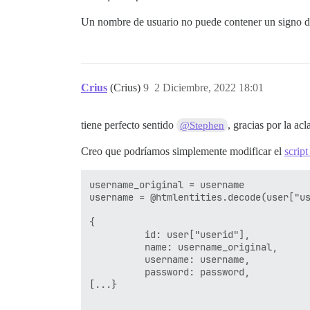
Un nombre de usuario no puede contener un signo de 
Crius
(Crius)
9
2 Diciembre, 2022 18:01
tiene perfecto sentido
, gracias por la acl
@Stephen
Creo que podríamos simplemente modificar el
scrip
username_original = username

username = @htmlentities.decode(user["us
{

          id: user["userid"],

          name: username_original,

          username: username,

          password: password,

[...}
