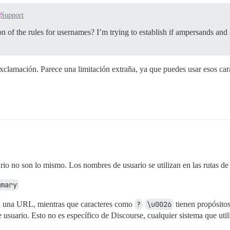
Support
n of the rules for usernames? I’m trying to establish if ampersands and
lamación. Parece una limitación extraña, ya que puedes usar esos carac
io no son lo mismo. Los nombres de usuario se utilizan en las rutas d
mmary
en una URL, mientras que caracteres como
?
\u0026
tienen propósitos
suario. Esto no es específico de Discourse, cualquier sistema que util