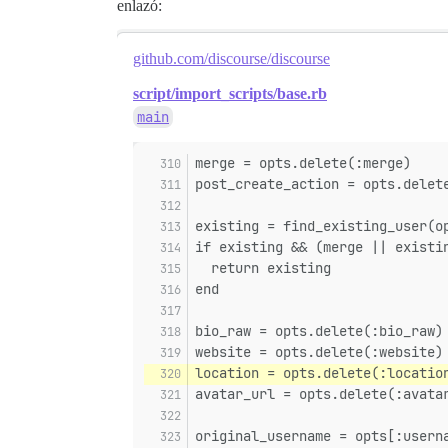
enlazó:
github.com/discourse/discourse
script/import_scripts/base.rb
main
merge = opts.delete(:merge)
post_create_action = opts.delet
existing = find_existing_user(o
if existing && (merge || existi
  return existing
end
bio_raw = opts.delete(:bio_raw)
website = opts.delete(:website)
location = opts.delete(:locatio
avatar_url = opts.delete(:avata
original_username = opts[:usern