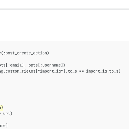
e(:post_create_action)
pts[:email], opts[:username])
ng.custom_fields["import_id"].to_s == import_id.to_s)
n)
r_url)
ame]