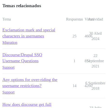
Temas relacionados
Tema
Respuestas
Vistas
Actividad
Exclamation mark and special
30 Abril
characters in usernames
25
4606
2024
Migration
Discourse/Drupal SSO
22
Username Questions
1
851
Septiembre
2021
Support
Any options for over-riding the
6 Septiembre
username restrictions?
14
4260
2018
Support
How does discourse get full
23 Julio