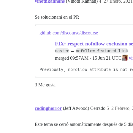
vinothkannans
(Vinoth Kannan)
4
27 Enero, 2021
Se solucionará en el PR
github.com/discourse/discourse
FIX: respect nofollow exclusion se
master
nofollow-featured-link
←
merged
09:57AM - 15 Jun 21 UTC
vi
Previously, nofollow attribute is not r
3 Me gusta
codinghorror
(Jeff Atwood) Cerrado
5
2 Febrero,
Este tema se cerró automáticamente después de 5 día