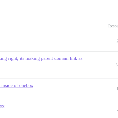
Respu
ing right, its making parent domain link as
3
 inside of onebox
box