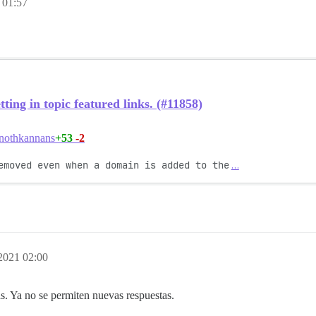
 01:57
tting in topic featured links. (#11858)
+53
-2
nothkannans
emoved even when a domain is added to the
…
 2021 02:00
s. Ya no se permiten nuevas respuestas.