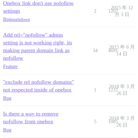
Onebox link don't use nofollow
2015 年 12
settings
2
1207
月 3 日
Bug
markdown
Add rel="nofollow" admin
setting is not working right, its
2015 年 6 月
making parent domain link as
34
4691
14 日
nofollow
Feature
"exclude rel nofollow domains"
2018 年 3 月
not respected inside of onebox
1
1237
26 日
Bug
Is there a way to remove
2018 年 3 月
nofollow from onebox
5
1085
26 日
Bug