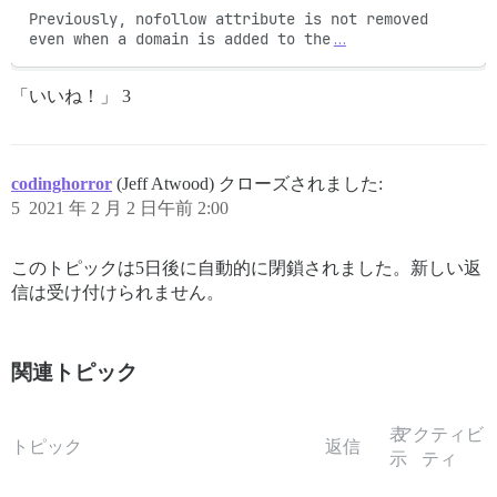
Previously, nofollow attribute is not removed 
even when a domain is added to the
…
「いいね！」 3
codinghorror
(Jeff Atwood) クローズされました:
5
2021 年 2 月 2 日午前 2:00
このトピックは5日後に自動的に閉鎖されました。新しい返
信は受け付けられません。
関連トピック
表
アクティビ
トピック
返信
示
ティ