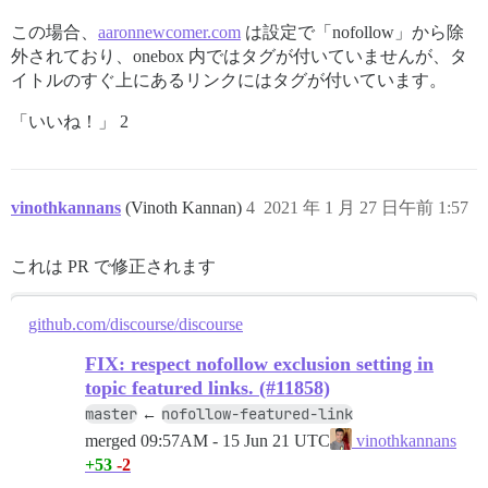
この場合、
aaronnewcomer.com
は設定で「nofollow」から除
外されており、onebox 内ではタグが付いていませんが、タ
イトルのすぐ上にあるリンクにはタグが付いています。
「いいね！」 2
vinothkannans
(Vinoth Kannan)
4
2021 年 1 月 27 日午前 1:57
これは PR で修正されます
github.com/discourse/discourse
FIX: respect nofollow exclusion setting in
topic featured links. (#11858)
master
nofollow-featured-link
←
merged
09:57AM - 15 Jun 21 UTC
vinothkannans
+53
-2