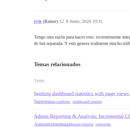
rvjr
(Rainer)
12
8 Junio, 2026 19:31
Tengo otra razón para hacer esto: recientemente inte
de bot separada. Y esto genera realmente mucho tráfi
Temas relacionados
Tema
Seeking dashboard statistics with page views 
Support
data-explorer
,
dashboard-reports
Admin Reporting & Analysis: Incremental C
Announcements
dashboard-reports
,
reporting