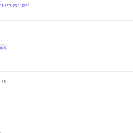
f users excluded
feux
5:16
9