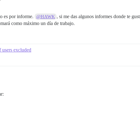
jo es por informe.
, si me das algunos informes donde te gus
@HAWK
tomará como máximo un día de trabajo.
f users excluded
r: