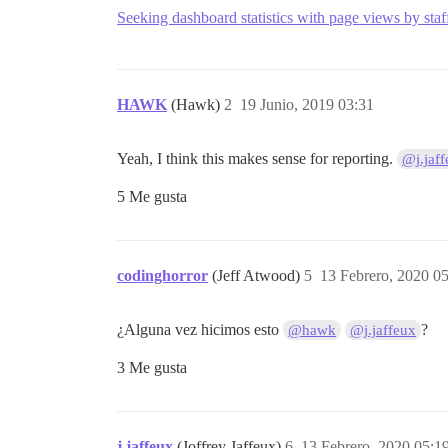
Seeking dashboard statistics with page views by staf
HAWK
(Hawk)
2
19 Junio, 2019 03:31
Yeah, I think this makes sense for reporting.
@j.jaf
5 Me gusta
codinghorror
(Jeff Atwood)
5
13 Febrero, 2020 0
¿Alguna vez hicimos esto
?
@hawk
@j.jaffeux
3 Me gusta
j.jaffeux
(Joffrey Jaffeux)
6
13 Febrero, 2020 05:1