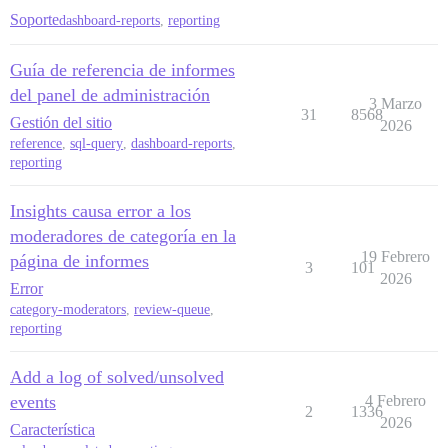
Soporte
dashboard-reports
,
reporting
Guía de referencia de informes
del panel de administración
3 Marzo
31
8568
Gestión del sitio
2026
reference
,
sql-query
,
dashboard-reports
,
reporting
Insights causa error a los
moderadores de categoría en la
19 Febrero
página de informes
3
101
2026
Error
category-moderators
,
review-queue
,
reporting
Add a log of solved/unsolved
events
4 Febrero
2
1336
2026
Característica