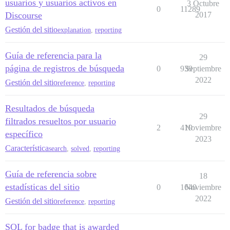
usuarios y usuarios activos en
3 Octubre
0
11289
Discourse
2017
Gestión del sitio
explanation
,
reporting
Guía de referencia para la
29
página de registros de búsqueda
0
939
Septiembre
2022
Gestión del sitio
reference
,
reporting
Resultados de búsqueda
29
filtrados resueltos por usuario
2
419
Noviembre
específico
2023
Característica
search
,
solved
,
reporting
Guía de referencia sobre
18
estadísticas del sitio
0
1640
Noviembre
2022
Gestión del sitio
reference
,
reporting
SQL for badge that is awarded