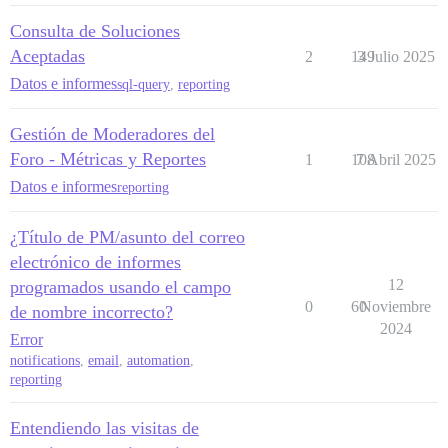
Consulta de Soluciones
Aceptadas
2
149
3 Julio 2025
Datos e informes
sql-query
,
reporting
Gestión de Moderadores del
Foro - Métricas y Reportes
1
108
7 Abril 2025
Datos e informes
reporting
¿Título de PM/asunto del correo
electrónico de informes
12
programados usando el campo
0
60
Noviembre
de nombre incorrecto?
2024
Error
notifications
,
email
,
automation
,
reporting
Entendiendo las visitas de