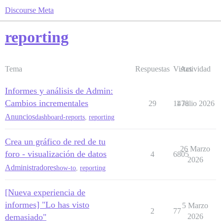
Discourse Meta
reporting
Tema
Respuestas
Vistas
Actividad
Informes y análisis de Admin:
Cambios incrementales
29
1478
1 Julio 2026
Anuncios
dashboard-reports
,
reporting
Crea un gráfico de red de tu
26 Marzo
foro - visualización de datos
4
6805
2026
Administradores
how-to
,
reporting
[Nueva experiencia de
informes] "Lo has visto
5 Marzo
2
77
demasiado"
2026