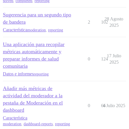
solved
,
completed
,
reporting
Sugerencia para un segundo tipo
28 Agosto
de bandera
2
102
2025
Característica
moderation
,
reporting
Una aplicación para recopilar
métricas automáticamente y
17 Julio
preparar informes de salud
0
124
2025
comunitaria
Datos e informes
reporting
Añadir más métricas de
actividad del moderador a la
pestaña de Moderación en el
0
66
4 Julio 2025
dashboard
Característica
moderation
,
dashboard-reports
,
reporting