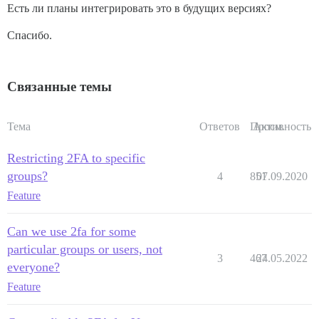
Есть ли планы интегрировать это в будущих версиях?
Спасибо.
Связанные темы
Тема
Ответов
Просм.
Активность
Restricting 2FA to specific
groups?
4
851
07.09.2020
Feature
Can we use 2fa for some
particular groups or users, not
3
467
24.05.2022
everyone?
Feature