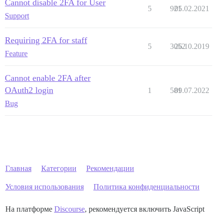
Cannot disable 2FA for User
5
921
05.02.2021
Support
Requiring 2FA for staff
5
3052
26.10.2019
Feature
Cannot enable 2FA after
OAuth2 login
1
581
09.07.2022
Bug
Главная
Категории
Рекомендации
Условия использования
Политика конфиденциальности
На платформе
Discourse
, рекомендуется включить JavaScript