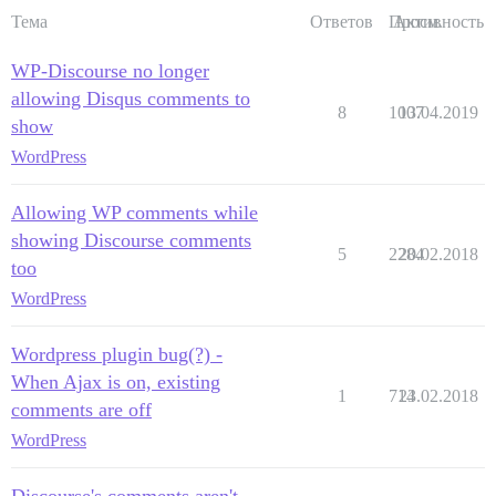
Тема
Ответов
Просм.
Активность
WP-Discourse no longer
allowing Disqus comments to
8
1007
13.04.2019
show
WordPress
Allowing WP comments while
showing Discourse comments
5
2284
20.02.2018
too
WordPress
Wordpress plugin bug(?) -
When Ajax is on, existing
1
714
23.02.2018
comments are off
WordPress
Discourse's comments aren't