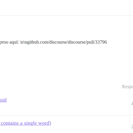
reso aquí: \n\ngithub.com/discourse/discourse/pull/33796
Respu
oid
contains a single word)