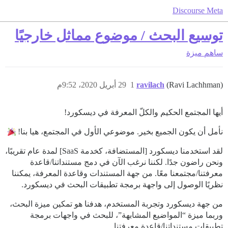
Discourse Meta
توسيع البحث / موضوع مماثل خارجيًا
ساهم
ميزة
(Ravi Lachhman)
ravilach
1
29 أبريل 2020، 9:52م
أيها المجتمع الحكيم والكلّ المعرفة في ديسكورد!
نأمل أن يكون الجميع بخير. موضوعي الأول في المجتمع، هيا بنا!
لقد استخدمنا ديسكورد [المستضافة، كخدمة SaaS] لمدة عام تقريبًا،
ونحن راضون جدًا. لكننا نرغب الآن في دمج مستنداتنا/قاعدة
معرفتنا/مجتمعنا معًا. من جهة المستندات وقاعدة المعرفة، يمكننا
نظريًا الوصول إلى واجهة برمجة تطبيقات البحث في ديسكورد.
من جهة ديسكورد وتجربة المستخدم، هدفنا هو تمكين ميزة البحث،
وربما ميزة “المواضيع المشابهة”، للبحث في واجهات برمجة
تطبيقات مستنداتنا/قاعدة معرفتنا.