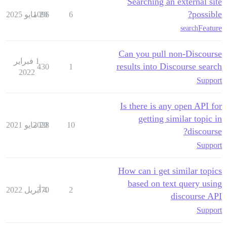
Searching an external site
possible?
6
20 مايو 2025
1096
Feature
search
Can you pull non-Discourse
1 فبراير
results into Discourse search
430
1
2022
Support
Is there is any open API for
getting similar topic in
10
20 مايو 2021
2028
discourse?
Support
How can i get similar topics
based on text query using
2
4 أبريل 2022
370
discourse API
Support