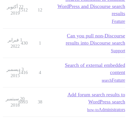
WordPress and Discourse search
22 أكتوبر
1512
12
2019
results
Feature
Can you pull non-Discourse
1 فبراير
results into Discourse search
430
1
2022
Support
Search of external embedded
3 ديسمبر
content
1416
4
2015
Feature
search
Add forum search results to
20 سبتمبر
WordPress search
6993
38
2018
Administrators
how-to