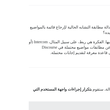
ة مطابقة التشابه الحالية لإرجاع قائمة بالمواضيع
يده؟
آسف إذا كانت هذه السؤال تافهًا. لست مطورًا، لكنني أجمع بعض المعلومات قبل التحدث مع مطور بشأن ميزة أفكر في طلبها. الفكرة هي ربط، على سبيل المثال، Intercom (أو
بديل مفتوح المصدر في هذه الحالة) بمنتدى Discourse، بحيث عندما يكتب شخص ما سؤالًا في مربع الدردشة، يمكنه البحث عن مطابقات مواضيع محتملة في Discourse
بتكرار إجراءات واجهة المستخدم التي