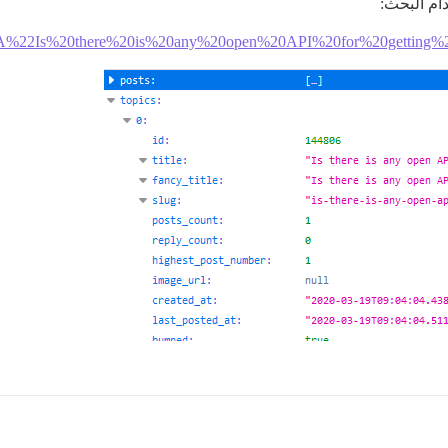
ام البحث:
title%3A%22Is%20there%20is%20any%20open%20API%20for%20getting