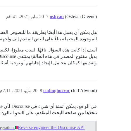
(Oshyan Greene)
oshyan
7
20 مايو 2021، 6:41م
هل يمكن أن يعمل هذا أيضًا بطريقة ما للنصوص العشوا
الموجودة المحتملة بناءً على النص المقدم إلى واجهة
وتقديمها كمكان محتمل لإيجاد إجاباتهم أو توجيه أسئلتهم. وهذا يشبه إلى حد ما كيفية قدرة om
(Jeff Atwood)
codinghorror
8
20 مايو 2021، 7:11م
في الواقع، يمكن أتمتة أي شيء في Discourse لأن Discourse هو تطبيق JavaScript وليس “صفحة ويب” تقليدية. في هذه الحالة، ستقوم
تتخذها من صفحة البحث المتقدم
، على النحو التالي:
Reverse engineer the Discourse API
tegrations