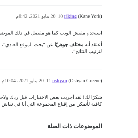
(Kane York)
riking
10
20 مايو 2021، 8:42م
استخدم مفتش الويب كما هو مفصل في ذلك الموضوع لم
أعتقد أنه
مختلف جوهريًا
عن “بحث الموقع العادي”، حي
لترتيب النتائج”.
(Oshyan Greene)
oshyan
11
20 مايو 2021، 10:04م
شكرًا لك! لقد أجريت بعض الاختبارات قبل ردك ولاحظت 
كافية لأتمكن من إقناع المجموعة التي أنا في نقاش معها بتبني
الموضوعات ذات الصلة