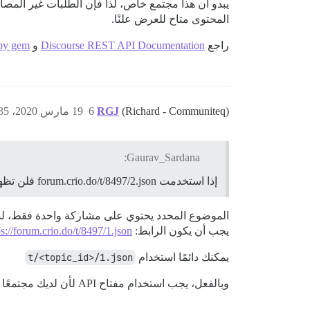
يبدو أن هذا مجتمع خاص، لذا فإن الطلبات غير المصادق عليها 
المحتوى متاح للعرض علنًا.
راجع
Discourse REST API Documentation
و
uby gem
(Richard - Communiteq)
RGJ
6
19 مارس 2020، 1:35م
Gaurav_Sardana:
إذا استخدمت forum.crio.do/t/8497/2.json فلن تظهر أي نتائج
الموضوع المحدد يحتوي على مشاركة واحدة فقط، لذا 
يجب أن يكون الرابط:
ps://forum.crio.do/t/8497/1.json
يمكنك دائمًا استخدام
t/<topic_id>/1.json
وبالفعل، يجب استخدام مفتاح API لأن لديك مجتمعًا مغلقًا.