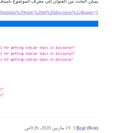
يمكن البحث من العنوان إلى معرف الموضوع باستخد
%20similar%20topic%20in%20discourse%22&page=1
(Bcat)
Bcat
3
19 مارس 2020، 9:26ص