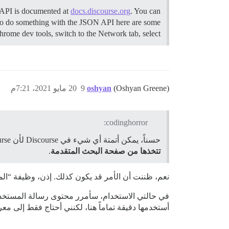
 API is documented at
docs.discourse.org
. You can
 to do something with the JSON API here are some
ome dev tools, switch to the Network tab, select …
(Oshyan Greene)
oshyan
9
20 مايو 2021، 7:21م
codinghorror:
حسناً، يمكن أتمتة أي شيء في Discourse لأن Discourse هو تطبيق JavaScript، وليس “صفحة ويب” تقليدية. في هذه الحالة، ستقوم
تتخذها من صفحة البحث المتقدمة
.
نعم، ظننت أن الأمر قد يكون كذلك. إذن، وظيفة “الم
في حالتي الاستخدام، سأمرر محتوى رسالة المستخدم 
أستخدمها دقيقة تماماً هنا، لكنني أحتاج فقط إلى مع