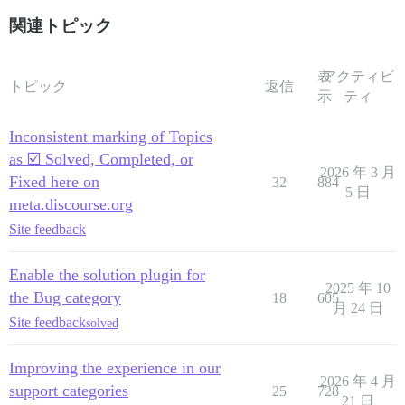
関連トピック
表
アクティビ
トピック
返信
示
ティ
Inconsistent marking of Topics
as ☑️ Solved, Completed, or
2026 年 3 月
Fixed here on
32
884
5 日
meta.discourse.org
Site feedback
Enable the solution plugin for
2025 年 10
the Bug category
18
605
月 24 日
Site feedback
solved
Improving the experience in our
2026 年 4 月
support categories
25
728
21 日