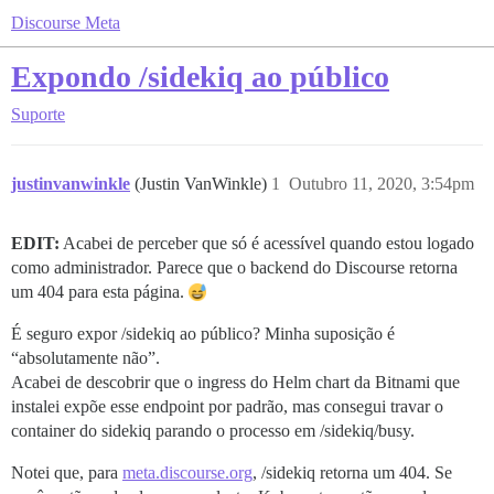
Discourse Meta
Expondo /sidekiq ao público
Suporte
justinvanwinkle
(Justin VanWinkle)
1
Outubro 11, 2020, 3:54pm
EDIT:
Acabei de perceber que só é acessível quando estou logado
como administrador. Parece que o backend do Discourse retorna
um 404 para esta página.
É seguro expor /sidekiq ao público? Minha suposição é
“absolutamente não”.
Acabei de descobrir que o ingress do Helm chart da Bitnami que
instalei expõe esse endpoint por padrão, mas consegui travar o
container do sidekiq parando o processo em /sidekiq/busy.
Notei que, para
meta.discourse.org
, /sidekiq retorna um 404. Se