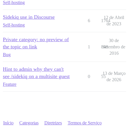
Self-hosting
Sidekiq use in Discourse
12 de Abril
6
1764
de 2023
Self-hosting
Private category: no preview of
30 de
the topic on link
1
848
Setembro de
2016
Bug
Hint to admin why they can't
13 de Março
see /sidekiq on a multisite guest
0
55
de 2026
Feature
Início
Categorias
Diretrizes
Termos de Serviço