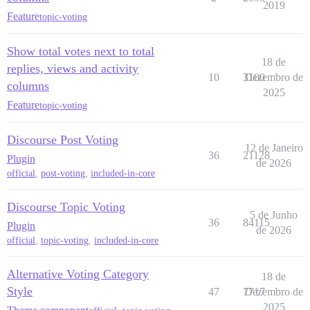
2019
Feature
topic-voting
Show total votes next to total
18 de
replies, views and activity
10
3100
Dezembro de
columns
2025
Feature
topic-voting
Discourse Post Voting
12 de Janeiro
36
21128
Plugin
de 2026
official
,
post-voting
,
included-in-core
Discourse Topic Voting
5 de Junho
36
84115
Plugin
de 2026
official
,
topic-voting
,
included-in-core
Alternative Voting Category
18 de
Style
47
7717
Dezembro de
2025