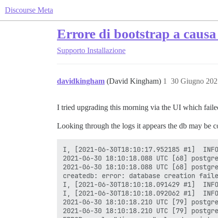
Discourse Meta
Errore di bootstrap a causa
Supporto
Installazione
davidkingham
(David Kingham)
1
30 Giugno 202
I tried upgrading this morning via the UI which failed s
Looking through the logs it appears the db may be c
I, [2021-06-30T18:10:17.952185 #1]  INFO
2021-06-30 18:10:18.088 UTC [68] postgre
2021-06-30 18:10:18.088 UTC [68] postgre
createdb: error: database creation faile
I, [2021-06-30T18:10:18.091429 #1]  INFO
I, [2021-06-30T18:10:18.092062 #1]  INFO
2021-06-30 18:10:18.210 UTC [79] postgre
2021-06-30 18:10:18.210 UTC [79] postgre