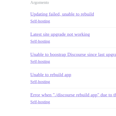
Argomento
Updating failed, unable to rebuild
Self-hosting
Latest site upgrade not working
Self-hosting
Unable to boostrap Discourse since last upgr
Self-hosting
Unable to rebuild app
Self-hosting
Error when "./discourse rebuild app" due to 
Self-hosting