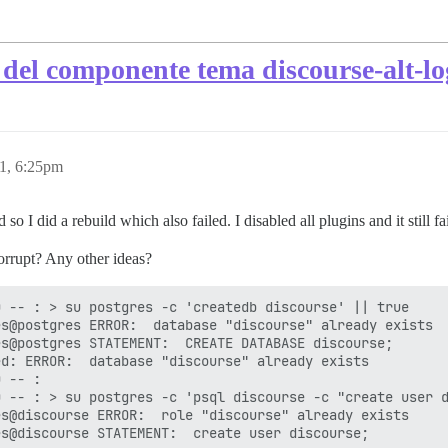
 del componente tema discourse-alt-l
1, 6:25pm
o I did a rebuild which also failed. I disabled all plugins and it still fai
orrupt? Any other ideas?
 -- : > su postgres -c 'createdb discourse' || true

s@postgres ERROR:  database "discourse" already exists

s@postgres STATEMENT:  CREATE DATABASE discourse;

d: ERROR:  database "discourse" already exists

 -- :

 -- : > su postgres -c 'psql discourse -c "create user d
s@discourse ERROR:  role "discourse" already exists

s@discourse STATEMENT:  create user discourse;
