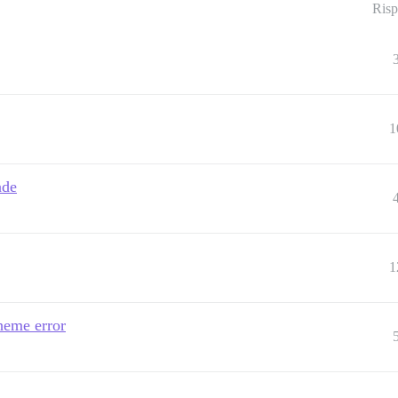
Risp
1
ade
1
theme error