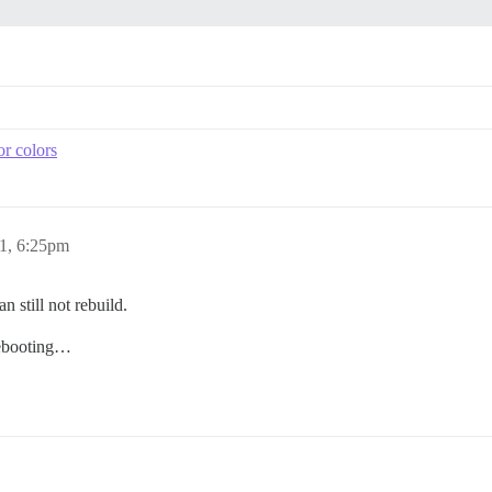
or colors
1, 6:25pm
n still not rebuild.
rebooting…