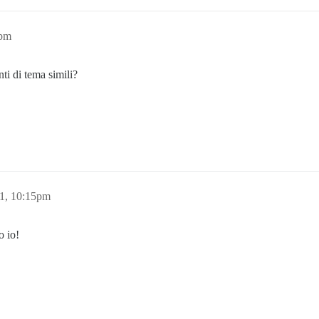
5pm
ti di tema simili?
1, 10:15pm
o io!