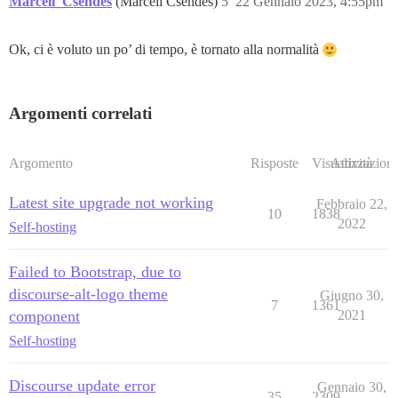
Marcell_Csendes
(Marcell Csendes)
5
22 Gennaio 2023, 4:55pm
Ok, ci è voluto un po’ di tempo, è tornato alla normalità
Argomenti correlati
Argomento
Risposte
Visualizzazioni
Attività
Latest site upgrade not working
Febbraio 22,
10
1838
2022
Self-hosting
Failed to Bootstrap, due to
discourse-alt-logo theme
Giugno 30,
7
1361
component
2021
Self-hosting
Discourse update error
Gennaio 30,
35
2309