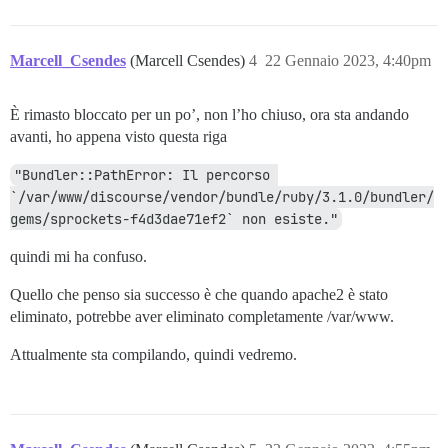
Marcell_Csendes
(Marcell Csendes)
4
22 Gennaio 2023, 4:40pm
È rimasto bloccato per un po’, non l’ho chiuso, ora sta andando
avanti, ho appena visto questa riga
"Bundler::PathError: Il percorso 
`/var/www/discourse/vendor/bundle/ruby/3.1.0/bundler/
gems/sprockets-f4d3dae71ef2` non esiste."
quindi mi ha confuso.
Quello che penso sia successo è che quando apache2 è stato
eliminato, potrebbe aver eliminato completamente /var/www.
Attualmente sta compilando, quindi vedremo.