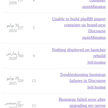
container
137
4
2026
Migration
phpbb
Unable to build phpBB import
container on brand-new
30 يوليو
237
5
2024
Discourse
Migration
phpbb
Nothing displayed on launcher
3 مارس
rebuild
1760
9
2020
Self-hosting
Troubleshooting bootstrap
28 يوليو
failures in Discourse
320
13
2025
Self-hosting
Bootstrap failed error after
27 سبتمبر
upgrading my server
1387
13