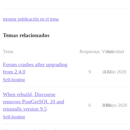
mostrar publicación en el tema
Temas relacionados
Tema
Respuestas
Vistas
Actividad
Forum crashes after upgrading
from 2.4.0
9
1512
4 Julio 2020
Self-hosting
When rebuild, Discourse
removes PostGreSQL 10 and
6
1088
8 Mayo 2020
reinstalls version 9.5
Self-hosting