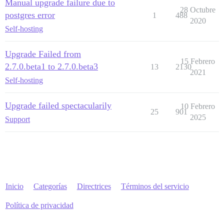
Manual upgrade failure due to
28 Octubre
postgres error
1
488
2020
Self-hosting
Upgrade Failed from
15 Febrero
2.7.0.beta1 to 2.7.0.beta3
13
2130
2021
Self-hosting
Upgrade failed spectacularily
10 Febrero
25
901
2025
Support
Inicio
Categorías
Directrices
Términos del servicio
Política de privacidad