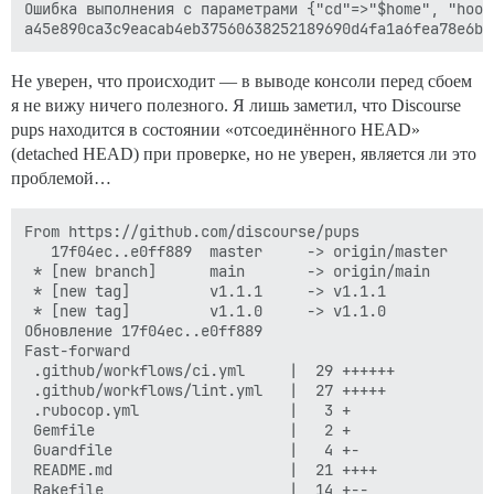
Ошибка выполнения с параметрами {"cd"=>"$home", "hook
Не уверен, что происходит — в выводе консоли перед сбоем
я не вижу ничего полезного. Я лишь заметил, что Discourse
pups находится в состоянии «отсоединённого HEAD»
(detached HEAD) при проверке, но не уверен, является ли это
проблемой…
From https://github.com/discourse/pups

   17f04ec..e0ff889  master     -> origin/master

 * [new branch]      main       -> origin/main

 * [new tag]         v1.1.1     -> v1.1.1

 * [new tag]         v1.1.0     -> v1.1.0

Обновление 17f04ec..e0ff889

Fast-forward

 .github/workflows/ci.yml     |  29 ++++++

 .github/workflows/lint.yml   |  27 +++++

 .rubocop.yml                 |   3 +

 Gemfile                      |   2 +

 Guardfile                    |   4 +-

 README.md                    |  21 ++++

 Rakefile                     |  14 +--
