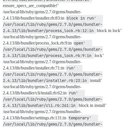
 создан режим 100644 lib/pups/docker.rb

ensure_specs_are_compatible!’
 создан режим 100644 test/docker_test.rb

/usr/local/lib/ruby/gems/2.7.0/gems/bundler-
Примечание: извлечение 'v1.0.3'.

2.4.13/lib/bundler/installer.rb:83:in
block in run'   
/usr/local/lib/ruby/gems/2.7.0/gems/bundler-
Вы находитесь в состоянии «отсоединённого HEAD». Вы м
изменения и зафиксировать их, а также отменить любые 
2.4.13/lib/bundler/process_lock.rb:12:in 
block in lock’
состоянии, выполнив другое извлечение, не затрагивая в
/usr/local/lib/ruby/gems/2.7.0/gems/bundler-
2.4.13/lib/bundler/process_lock.rb:9:in
open'   
Если вы хотите создать новую ветку для сохранения соз
/usr/local/lib/ruby/gems/2.7.0/gems/bundler-
сделать это (сейчас или позже), используя флаг -b в к
2.4.13/lib/bundler/process_lock.rb:9:in 
lock’
  git checkout -b <имя-новой-ветки>

/usr/local/lib/ruby/gems/2.7.0/gems/bundler-
2.4.13/lib/bundler/installer.rb:71:in
run'   
HEAD В моем обновлении возникла ошибка

/usr/local/lib/ruby/gems/2.7.0/gems/bundler-
2.4.13/lib/bundler/installer.rb:23:in 
install’
```ruby

api_key = "a quick brown fox"

/usr/local/lib/ruby/gems/2.7.0/gems/bundler-
2.4.13/lib/bundler/cli/install.rb:62:in
run'   
/usr/local/lib/ruby/gems/2.7.0/gems/bundler-
2.4.13/lib/bundler/cli.rb:261:in 
block in install’
/usr/local/lib/ruby/gems/2.7.0/gems/bundler-
2.4.13/lib/bundler/settings.rb:131:in
temporary'   
/usr/local/lib/ruby/gems/2.7.0/gems/bundler-