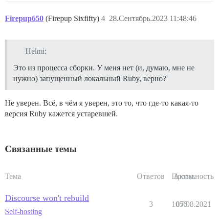
Firepup650
(Firepup Sixfifty)
4
28.Сентябрь.2023 11:48:46
Helmi:
Это из процесса сборки. У меня нет (и, думаю, мне не
нужно) запущенный локальный Ruby, верно?
Не уверен. Всё, в чём я уверен, это то, что где-то какая-то
версия Ruby кажется устаревшей.
Связанные темы
Тема
Ответов
Просм.
Активность
Discourse won't rebuild
3
1056
07.08.2021
Self-hosting