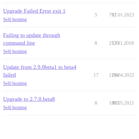
Upgrade Failed Error exit 1
5
792
17.01.2023
Self-hosting
Failing to update through
command line
8
2570
12.11.2018
Self-hosting
Update from 2.9.0beta1 to beta4
failed
17
1134
20.04.2022
Self-hosting
Upgrade to 2.7.0.beta8
8
1385
05.05.2021
Self-hosting