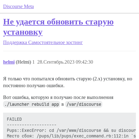
Discourse Meta
Не удается обновить старую
установку
Поддержка
Самостоятельное хостинг
helmi
(Helmi)
1
28.Сентябрь.2023 09:42:30
Я только что попытался обновить старую (2.x) установку, но
постоянно получаю ошибки.
Вот ошибка, которую я получаю после выполнения
./launcher rebuild app
в
/var/discourse
FAILED

--------------------

Pups::ExecError: cd /var/www/discourse && su discours
Место сбоя: /pups/lib/pups/exec_command.rb:112:in `spa