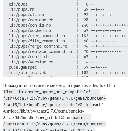
 bin/pups                     |   8 +-

 lib/pups.rb                  |  32 ++++--

 lib/pups/cli.rb              |  92 ++++++++++-------

 lib/pups/command.rb          |  25 +++--

 lib/pups/config.rb           | 240 +++++++++++++++++
 lib/pups/docker.rb           |  69 +++++++++++++

 lib/pups/exec_command.rb     | 182 ++++++++++++++++--
 lib/pups/file_command.rb     |  60 +++++------

 lib/pups/merge_command.rb    |  94 ++++++++---------

 lib/pups/replace_command.rb  |  70 +++++++------

 lib/pups/runit.rb            |  47 +++++----

 lib/pups/version.rb          |   4 +-

 pups.gemspec                 |  37 ++++---

 test/cli_test.rb             | 102 +++++++++++++++---
 test/config_test.rb          | 215 +++++++++++++++++
 test/docker_test.rb          | 157 ++++++++++++++++++
Пожалуйста, помогите мне это исправить.taller.rb:233:in
 test/exec_command_test.rb    |  62 ++++++-----

block in ensure_specs_are_compatible!'   
 test/file_command_test.rb    |  17 ++-

/usr/local/lib/ruby/gems/2.7.0/gems/bundler-
 test/merge_command_test.rb   |  64 ++++++------

 test/replace_command_test.rb |  86 ++++++++--------

2.4.13/lib/bundler/spec_set.rb:165:in 
each’
 test/test_helper.rb          |   2 +

/usr/local/lib/ruby/gems/2.7.0/gems/bundler-
 Изменено 28 файлов, добавлено 1158 строк(+), удалено 
2.4.13/lib/bundler/spec_set.rb:165:in
each'   
 создан режим 100644 .github/workflows/ci.yml

/usr/local/lib/ruby/gems/2.7.0/gems/bundler-
 создан режим 100644 .github/workflows/lint.yml

 создан режим 100644 .rubocop.yml

2.4.13/lib/bundler/installer.rb:231:in 