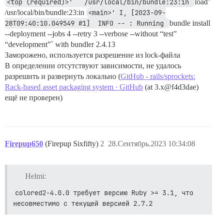
<top (required)>'   /usr/local/bin/bundle:23:in 
load’
/usr/local/bin/bundle:23:in
<main>' I, [2023-09-
28T09:40:10.049549 #1]  INFO -- : Running 
bundle install
--deployment --jobs 4 --retry 3 --verbose --without “test”
“development”` with bundler 2.4.13
Заморожено, используется разрешение из lock-файла
В определении отсутствуют зависимости, не удалось
разрешить и развернуть локально (
GitHub - rails/sprockets:
Rack-based asset packaging system · GitHub
(at 3.x@f4d3dae)
ещё не проверен)
Firepup650
(Firepup Sixfifty)
2
28.Сентябрь.2023 10:34:08
Helmi:
colored2-4.0.0 требует версию Ruby >= 3.1, что 
несовместимо с текущей версией 2.7.2