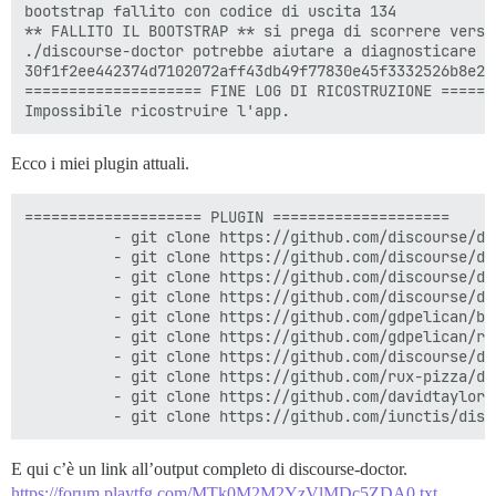
bootstrap fallito con codice di uscita 134

** FALLITO IL BOOTSTRAP ** si prega di scorrere verso
./discourse-doctor potrebbe aiutare a diagnosticare il
30f1f2ee442374d7102072aff43db49f77830e45f3332526b8e2ce
==================== FINE LOG DI RICOSTRUZIONE =======
Ecco i miei plugin attuali.
==================== PLUGIN ====================

          - git clone https://github.com/discourse/doc
          - git clone https://github.com/discourse/di
          - git clone https://github.com/discourse/di
          - git clone https://github.com/discourse/dis
          - git clone https://github.com/gdpelican/bab
          - git clone https://github.com/gdpelican/ret
          - git clone https://github.com/discourse/di
          - git clone https://github.com/rux-pizza/di
          - git clone https://github.com/davidtaylorh
E qui c’è un link all’output completo di discourse-doctor.
https://forum.playtfg.com/MTk0M2M2YzVlMDc5ZDA0.txt