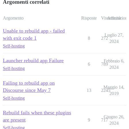
Argomenti correlati
Argomento
Risposte
Visualizzazioni
Attività
Unable to rebuild app - failed
Luglio 27,
with exit code 1
8
272
2024
Self-hosting
Launcher rebuild app Failure
Febbraio 6,
6
789
2024
Self-hosting
Failing to rebuild app on
Maggio 14,
Discourse since May 7
13
2245
2019
Self-hosting
Rebuild fails when these plugins
Giugno 26,
are present
9
717
2024
Self-hosting