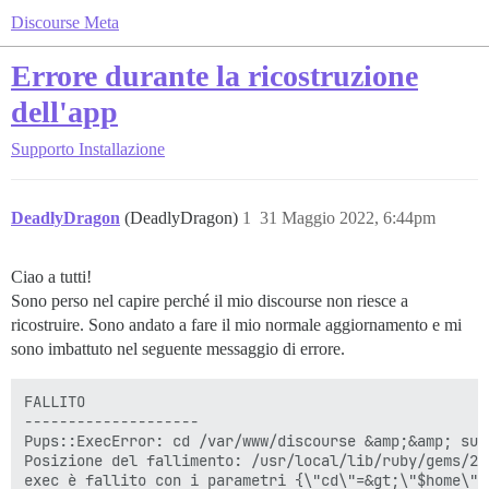
Discourse Meta
Errore durante la ricostruzione
dell'app
Supporto
Installazione
DeadlyDragon
(DeadlyDragon)
1
31 Maggio 2022, 6:44pm
Ciao a tutti!
Sono perso nel capire perché il mio discourse non riesce a
ricostruire. Sono andato a fare il mio normale aggiornamento e mi
sono imbattuto nel seguente messaggio di errore.
FALLITO

--------------------

Pups::ExecError: cd /var/www/discourse &amp;&amp; su 
Posizione del fallimento: /usr/local/lib/ruby/gems/2.
exec è fallito con i parametri {\"cd\"=&gt;\"$home\",