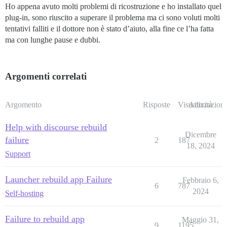
Ho appena avuto molti problemi di ricostruzione e ho installato quel
plug-in, sono riuscito a superare il problema ma ci sono voluti molti
tentativi falliti e il dottore non è stato d’aiuto, alla fine ce l’ha fatta
ma con lunghe pause e dubbi.
Argomenti correlati
Argomento
Risposte
Visualizzazioni
Attività
Help with discourse rebuild
Dicembre
failure
2
187
18, 2024
Support
Launcher rebuild app Failure
Febbraio 6,
6
787
2024
Self-hosting
Failure to rebuild app
Maggio 31,
9
1195