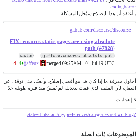
codinghorror
وأعتقد أن هذا الإصلاح سيُحل المشكلة:
github.com/discourse/discourse
FIX: ensures static pages are using absolute
path (#7828)
master
jjaffeux:ensures-absolute-path
←
-4
+4
merged
09:25AM - 01 Jul 19 UTC
jjaffeux
أحاول معرفة ما إذا كان هذا هو أفضل إصلاح، وأيضًا، متى توقف عن
العمل، لأن الملف الذي قمت بتعديله لم يُمسّ منذ فترة طويلة جدًا.
5 إعجابات
?state= links on /my/preferences/categories not working
الموضوعات ذات الصلة