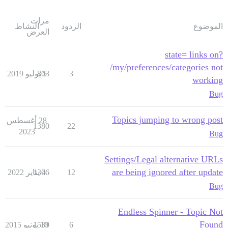
مرات
الموضوع
الردود
النشاط
العرض
?state= links on
/my/preferences/categories not
3
5 يوليو 2019
803
working
Bug
Topics jumping to wrong post
28 أغسطس
1380
22
2023
Bug
Settings/Legal alternative URLs
are being ignored after update
12
4 يناير 2022
1306
Bug
Endless Spinner - Topic Not
Found
6
10 يونيو 2015
1539