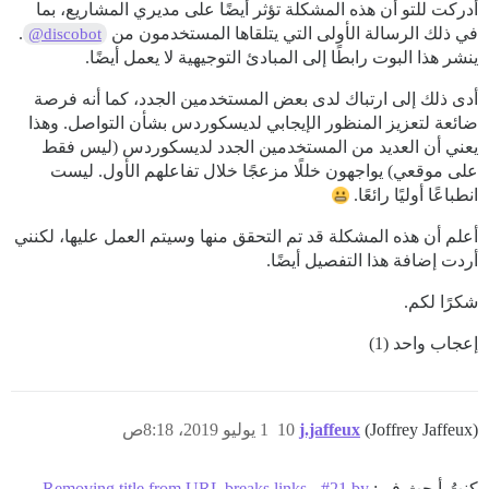
أدركت للتو أن هذه المشكلة تؤثر أيضًا على مديري المشاريع، بما
في ذلك الرسالة الأولى التي يتلقاها المستخدمون من
.
@discobot
ينشر هذا البوت رابطًا إلى المبادئ التوجيهية لا يعمل أيضًا.
أدى ذلك إلى ارتباك لدى بعض المستخدمين الجدد، كما أنه فرصة
ضائعة لتعزيز المنظور الإيجابي لديسكوردس بشأن التواصل. وهذا
يعني أن العديد من المستخدمين الجدد لديسكوردس (ليس فقط
على موقعي) يواجهون خللًا مزعجًا خلال تفاعلهم الأول. ليست
انطباعًا أوليًا رائعًا.
أعلم أن هذه المشكلة قد تم التحقق منها وسيتم العمل عليها، لكنني
أردت إضافة هذا التفصيل أيضًا.
شكرًا لكم.
إعجاب واحد (1)
(Joffrey Jaffeux)
j.jaffeux
10
1 يوليو 2019، 8:18ص
كنتُ أبحث في:
Removing title from URL breaks links - #21 by