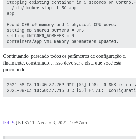
Stopping existing container in 5 seconds or Control-C 
+ /bin/docker stop -t 30 app

app

Found 0GB of memory and 1 physical CPU cores

setting db_shared_buffers = 0MB

setting UNICORN_WORKERS = 0

Continuando, passando todos os parâmetros de configuração e,
finalmente, construindo… isso deve ser a pista que você está
procurando:
2021-08-03 10:30:37.709 GMT [55] LOG:  0 8kB is outsi
Ed_S
(Ed S)
11
Agosto 3, 2021, 10:57am