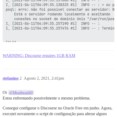
I, [2021-06-11T04:09:35.137806 #1]  INFO -- : 

I, [2021-06-11T04:09:35.138325 #1]  INFO -- : > su po
psql: erro: não foi possível conectar ao servidor: Ne
	Está o servidor rodando localmente e aceitando

	conexões no socket de domínio Unix "/var/run/postgresql/.s.PGSQL.5432"?

I, [2021-06-11T04:09:35.257190 #1]  INFO -- : 

I, [2021-06-11T04:09:35.257476 #1]  INFO -- : Termina
FALHA

--------------------

Pups::ExecError: su postgres -c 'psql discourse -c "a
WARNING: Discourse requires 1GB RAM
Local da falha: /pups/lib/pups/exec_command.rb:112:in 
exec falhou com os parâmetros "su postgres -c 'psql $
14ef6216494c846091ea6ce48143e2f25018b9d2579b6d4d0021d6
** FALHA NO BOOTSTRAP ** por favor, role para cima e 
stefanino
2
Agosto 2, 2021, 2:41pm
Oi
@Meathead40
Estou enfrentando possivelmente o mesmo problema.
Consegui configurar o Discourse no Oracle Free em junho. Agora,
executei novamente o script de configuração para alterar alguns