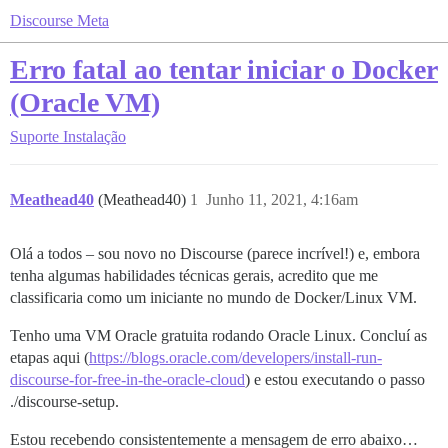
Discourse Meta
Erro fatal ao tentar iniciar o Docker
(Oracle VM)
Suporte
Instalação
Meathead40
(Meathead40)
1
Junho 11, 2021, 4:16am
Olá a todos – sou novo no Discourse (parece incrível!) e, embora
tenha algumas habilidades técnicas gerais, acredito que me
classificaria como um iniciante no mundo de Docker/Linux VM.
Tenho uma VM Oracle gratuita rodando Oracle Linux. Concluí as
etapas aqui (
https://blogs.oracle.com/developers/install-run-
discourse-for-free-in-the-oracle-cloud
) e estou executando o passo
./discourse-setup.
Estou recebendo consistentemente a mensagem de erro abaixo…