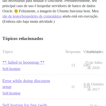
são necessárias para instalar o Discourse. Presumivelmente, seu
principal caso de uso é hospedar servidores de banco de dados
Oracle.
Felizmente, a imagem do Ubuntu funciona bem. Meu
site de testes/hospedeiro de comentários
ainda está em execução.
(Embora não haja muita atividade.)
Tópicos relacionados
Tópico
Respostas
Visualizações
Atividade
** failed to bootstrap **
25 de Julho
13
1482
de 2020
Self-hosting
Error while doing discourse
6 de Outubro
setup
11
3118
de 2017
Self-hosting
Self hosting for free (with
22 de