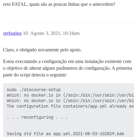
erro FATAL, quais são as poucas linhas que o antecedem?
stefanino
10
Agosto 3, 2021, 10:34am
Claro, e obrigado novamente pelo apoio.
Estou executando a configuração em uma instalação existente com
o objetivo de alterar alguns parâmetros de configuração. A primeira
parte do script detecta o seguinte:
sudo ./discourse-setup 

which: no docker.io in (/sbin:/bin:/usr/sbin:/usr/bin)
which: no docker.io in (/sbin:/bin:/usr/sbin:/usr/bin)
The configuration file containers/app.yml already exis
. . . reconfiguring . . .

Saving old file as app.yml.2021-08-03-102829.bak
