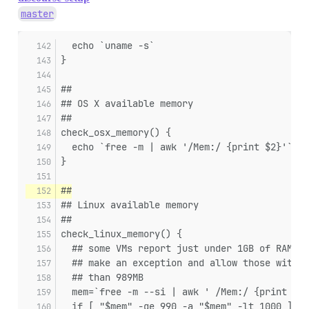
master
  echo `uname -s`
}
##
## OS X available memory
##
check_osx_memory() {
  echo `free -m | awk '/Mem:/ {print $2}'`
}
##
## Linux available memory
##
check_linux_memory() {
  ## some VMs report just under 1GB of RAM, s
  ## make an exception and allow those with m
  ## than 989MB
  mem=`free -m --si | awk ' /Mem:/ {print $2}
  if [ "$mem" -ge 990 -a "$mem" -lt 1000 ]; t