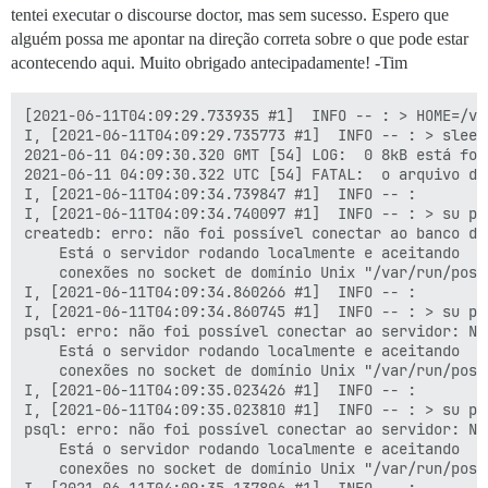
tentei executar o discourse doctor, mas sem sucesso. Espero que
alguém possa me apontar na direção correta sobre o que pode estar
acontecendo aqui. Muito obrigado antecipadamente! -Tim
[2021-06-11T04:09:29.733935 #1]  INFO -- : > HOME=/va
I, [2021-06-11T04:09:29.735773 #1]  INFO -- : > sleep 
2021-06-11 04:09:30.320 GMT [54] LOG:  0 8kB está for
2021-06-11 04:09:30.322 UTC [54] FATAL:  o arquivo de
I, [2021-06-11T04:09:34.739847 #1]  INFO -- : 

I, [2021-06-11T04:09:34.740097 #1]  INFO -- : > su po
createdb: erro: não foi possível conectar ao banco de
	Está o servidor rodando localmente e aceitando

	conexões no socket de domínio Unix "/var/run/postgresql/.s.PGSQL.5432"?

I, [2021-06-11T04:09:34.860266 #1]  INFO -- : 

I, [2021-06-11T04:09:34.860745 #1]  INFO -- : > su po
psql: erro: não foi possível conectar ao servidor: Ne
	Está o servidor rodando localmente e aceitando

	conexões no socket de domínio Unix "/var/run/postgresql/.s.PGSQL.5432"?

I, [2021-06-11T04:09:35.023426 #1]  INFO -- : 

I, [2021-06-11T04:09:35.023810 #1]  INFO -- : > su po
psql: erro: não foi possível conectar ao servidor: Ne
	Está o servidor rodando localmente e aceitando

	conexões no socket de domínio Unix "/var/run/postgresql/.s.PGSQL.5432"?
