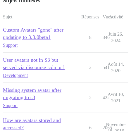
Sujets connexes
Sujet
Réponses
Vues
Activité
Custom Avatars "gone" after
Juin 26,
updating to 3.3.0beta1
8
346
2024
Support
User avatars not in S3 but
Août 14,
served via discourse_cdn_url
2
541
2020
Development
Missing system avatar after
Avril 10,
migrating to s3
2
422
2021
Support
How are avatars stored and
Novembre
accessed?
6
2065
18, 2016