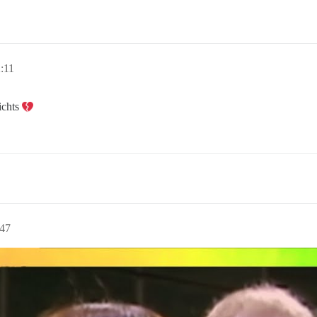
:11
ichts
:47