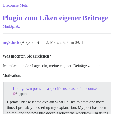
Discourse Meta
Plugin zum Liken eigener Beiträge
Marktplatz
negaduck
(Alejandro)
1
12. März 2020 um 09:11
Was möchten Sie erreichen?
Ich möchte in der Lage sein, meine eigenen Beiträge zu liken.
Motivation:
Liking own posts — a specific use case of discourse
Support
Update: Please let me explain what I’d like to have one more
time, I probably messed up my explanation. My post has been
edited, and the new title doesn’t reflect the workflow I’m trying