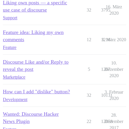
Liking own posts — a specific
16. März
use case of discourse
32
3795
2020
Support
Feature idea: Liking my own
comments
12
1216
3. März 2020
Feature
Discourse Like and/or Reply to
10.
reveal the post
5
1267
Dezember
2020
Marketplace
How can I add "dislike" button?
3. Februar
32
10131
2020
Development
Wanted: Discourse Hacker
28.
News Plugin
22
12858
Dezember
2017