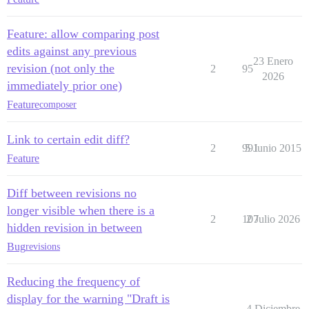
Feature: allow comparing post
edits against any previous
23 Enero
revision (not only the
2
95
2026
immediately prior one)
Feature
composer
Link to certain edit diff?
2
991
5 Junio 2015
Feature
Diff between revisions no
longer visible when there is a
2
107
2 Julio 2026
hidden revision in between
Bug
revisions
Reducing the frequency of
display for the warning "Draft is
4 Diciembre