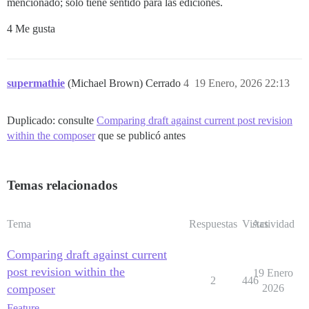
mencionado; solo tiene sentido para las ediciones.
4 Me gusta
supermathie
(Michael Brown) Cerrado
4
19 Enero, 2026 22:13
Duplicado: consulte
Comparing draft against current post revision
within the composer
que se publicó antes
Temas relacionados
Tema
Respuestas
Vistas
Actividad
Comparing draft against current
post revision within the
19 Enero
2
446
composer
2026
Feature