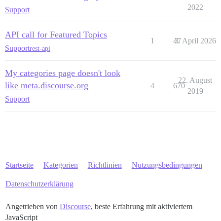
2022
Support
API call for Featured Topics
1
47
3. April 2026
Support
rest-api
My categories page doesn't look
22. August
like meta.discourse.org
4
670
2019
Support
Startseite
Kategorien
Richtlinien
Nutzungsbedingungen
Datenschutzerklärung
Angetrieben von
Discourse
, beste Erfahrung mit aktiviertem
JavaScript