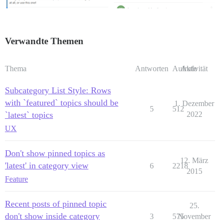
Verwandte Themen
Thema
Antworten
Aufrufe
Aktivität
Subcategory List Style: Rows
with `featured` topics should be
1. Dezember
5
512
`latest` topics
2022
UX
Don't show pinned topics as
12. März
'latest' in category view
6
2218
2015
Feature
Recent posts of pinned topic
25.
don't show inside category
3
575
November