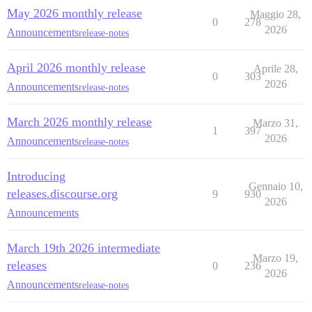
May 2026 monthly release
Maggio 28,
0
278
2026
Announcements
release-notes
April 2026 monthly release
Aprile 28,
0
303
2026
Announcements
release-notes
March 2026 monthly release
Marzo 31,
1
397
2026
Announcements
release-notes
Introducing
Gennaio 10,
releases.discourse.org
9
930
2026
Announcements
March 19th 2026 intermediate
Marzo 19,
releases
0
236
2026
Announcements
release-notes