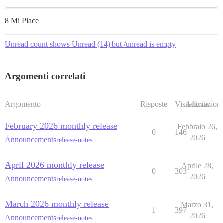
8 Mi Piace
Unread count shows Unread (14) but /unread is empty
Argomenti correlati
Argomento
Risposte
Visualizzazioni
Attività
February 2026 monthly release
Febbraio 26,
0
146
2026
Announcements
release-notes
April 2026 monthly release
Aprile 28,
0
303
2026
Announcements
release-notes
March 2026 monthly release
Marzo 31,
1
397
2026
Announcements
release-notes