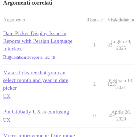
Argomenti correlati
Argomento
Risposte
Visualizzazioni
Attività
Date Picker Display Issue in
Reports with Persian Language
Luglio 29,
1
82
Interface
2025
Bug
dashboard-reports
,
ux
,
rtl
Make it clearer that you can
select month and year in date
Febbraio 13,
2
1237
picker
2021
UX
Pin Globally UX is confusing
Aprile 20,
0
503
2020
UX
Micro-improvement: Date range