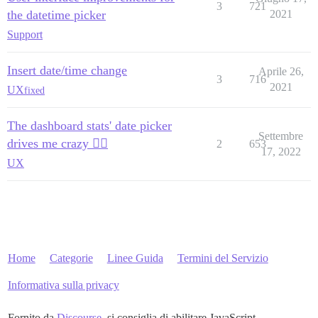
3
721
the datetime picker
2021
Support
Insert date/time change
Aprile 26,
3
716
2021
UX
fixed
The dashboard stats' date picker
Settembre
drives me crazy 😵‍💫
2
653
17, 2022
UX
Home
Categorie
Linee Guida
Termini del Servizio
Informativa sulla privacy
Fornito da
Discourse
, si consiglia di abilitare JavaScript