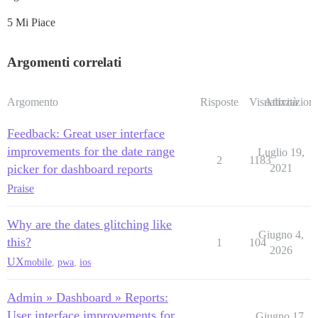
5 Mi Piace
Argomenti correlati
Argomento
Risposte
Visualizzazioni
Attività
Feedback: Great user interface
improvements for the date range
Luglio 19,
2
1183
picker for dashboard reports
2021
Praise
Why are the dates glitching like
Giugno 4,
this?
1
104
2026
UX
mobile
,
pwa
,
ios
Admin » Dashboard » Reports:
User interface improvements for
Giugno 17,