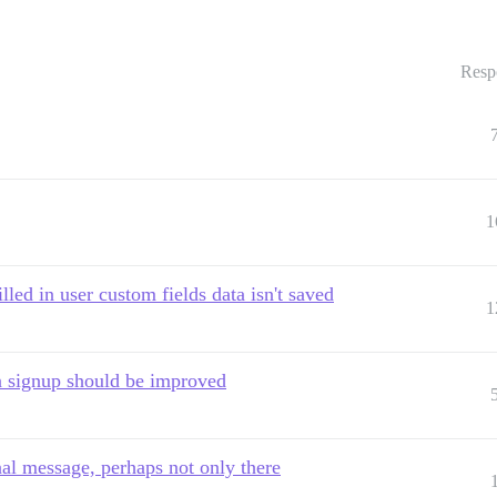
Resp
1
lled in user custom fields data isn't saved
1
n signup should be improved
al message, perhaps not only there