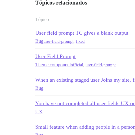
Tópicos relacionados
Tópico
User field prompt TC gives a blank output
Bug
user-field-prompt
,
fixed
User Field Prompt
Theme component
official
,
user-field-prompt
When an existing staged user Joins my site, fi
Bug
You have not completed all user fields UX o
UX
Small feature when adding people in a person