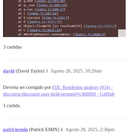
3 curtidas
david
(David Taylor)
3
Agosto 28, 2025, 10:29am
Deveria ser corrigido por
FIX: Rendering strategy (#34) ·
discourse/discourse-user-field-prompt@c468800 · GitHub
1 curtida
patrickemin
(Patrick EMIN)
4
Agosto 28, 2025, 2:36pm