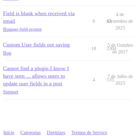
Field is blank when received via
4 de
email
0
63
Dezembro de
2025
Bug
user-field-prompt
Custom User fields not saving
5 de Outubro
18
2304
de 2017
Bug
Cannot find a plugin I know I
have seen ... allows users to
7 de Julho de
4
535
update user fields in a post
2023
Support
Início
Categorias
Diretrizes
Termos de Serviço