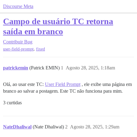
Discourse Meta
Campo de usuário TC retorna
saída em branco
Contribuir
Bug
,
user-field-prompt
fixed
patrickemin
(Patrick EMIN)
1
Agosto 28, 2025, 1:18am
Olá, ao usar este TC:
User Field Prompt
, ele exibe uma página em
branco ao salvar a postagem. Este TC não funciona para mim.
3 curtidas
NateDhaliwal
(Nate Dhaliwal)
2
Agosto 28, 2025, 1:29am