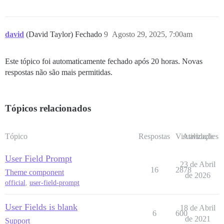
david
(David Taylor) Fechado
9
Agosto 29, 2025, 7:00am
Este tópico foi automaticamente fechado após 20 horas. Novas
respostas não são mais permitidas.
Tópicos relacionados
Tópico
Respostas
Visualizações
Atividade
User Field Prompt
23 de Abril
16
2878
Theme component
de 2026
official
,
user-field-prompt
User Fields is blank
18 de Abril
6
600
de 2021
Support